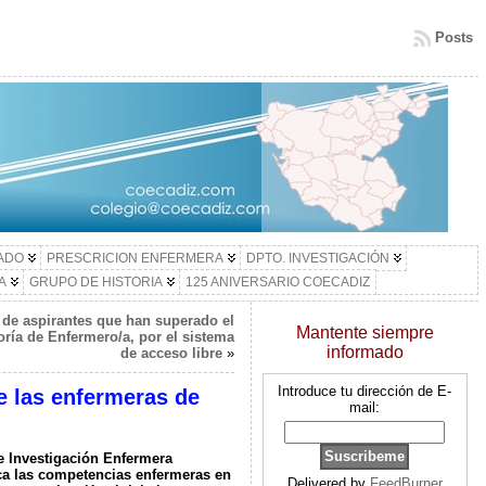
Posts
LADO
PRESCRICION ENFERMERA
DPTO. INVESTIGACIÓN
A
GRUPO DE HISTORIA
125 ANIVERSARIO COECADIZ
va de aspirantes que han superado el
Mantente siempre
ría de Enfermero/a, por el sistema
informado
de acceso libre
»
Introduce tu dirección de E-
e las enfermeras de
mail:
e Investigación Enfermera
ica las competencias enfermeras en
Delivered by
FeedBurner