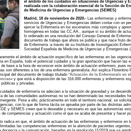
el ámbito de los cuidados en situaciones de Urgencias y E
realizada con la colaboración esencial de la Sección de E
de Medicina de Urgencias y Emergencias (SEMES)
Madrid, 18 de noviembre de 2020.-
Las enfermeras y enfermer
servicios de Urgencias y Emergencias deben contar con un perf
ejercer la Enfermería en los escenarios más complejos y apre
homogénea en todas las CC.AA., aunque sí su ámbito de actua
lo ordenado en una resolución del Consejo General de Enferme
documento de trabajo que ahora se publica y que nace fruto de
de Enfermería -a través de su Instituto de Investigación Enferm
Sociedad Española de Medicina de Urgencias y Emergencias
ramente el ámbito de actuación específico de las enfermeras en las urgenci
taria en España, todo el potencial cuidador y la gran aportación que hacen las
de base a la hora de reconocer este ámbito de actuación enfermero, pues re
s son diferentes a los de una enfermera generalista. Así explica Florentino
ncipal del documento de trabajo titulado “
Actuación de la Enfermera/o en e
encias
» y que está a disposición de las 316.000 enfermeras y enfermeros es
s públicas y privadas.
uidados de enfermería se adecúen a la situación de gravedad y se desarrolle
ía de las comunidades autónomas no se han determinado las necesidades for
mergente. Pese a ello, prácticamente en todo el territorio nacional, se solicit
encias, con lo que de forma tácita se aprueba por parte de las distintas adm
 CGE y SEMES creen que lo deseable y necesario es que las autonomías esta
 de competencias y actuación como el que se acaba de presentar y hacer pú
nto radica en que, el ámbito de actuación de las enfermeras y enfermeros en l
imitadas las competencias enfermeras en la atención de pacientes urgentes, 
 la docencia y la comunicación, basadas en la resolución 11/2019 que ya apr