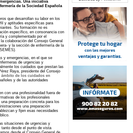
mergencias. Una iniciativa
nfermería de la Sociedad Española
os que desarrollan su labor en los
il y aptitudes específicas para
miantes. Su formación no es
ción específico, en consonancia con
ría y complementado por el
 la colaboración del Consejo General
era- y la sección de enfermería de la
 (SEMES).
as y emergencias, en el que se
 enfermeras de urgencias y
almente los cuidados que prestan las
 Pérez Raya, presidente del Consejo
l ámbito de los cuidados en
pañoles y de las autoridades
n con una profesionalidad fuera de
mativas de los profesionales
a una preparación concreta para los
inistraciones una preparación
blezcan y fijen esas necesidades
blico.
as situaciones de urgencias y
tanto desde el punto de vista
obamos desde el Consejo General de