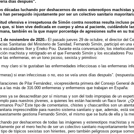
vería días después”.
s décadas luchando por deshacernos de estos estereotipos machistas y
s han perseguido injustamente por ser un colectivo sanitario mayoritar
itud ofensiva e irrespetuosa de Simón contra nosotras resulta incluso
p
a que, si bien vive dedicada en cuerpo y alma al paciente, cuidándole las
emana, también es la que mayor porcentaje de agresiones sufre en su tra
 1 de noviembre de 2020.-
El pasado jueves 29 de octubre, el director del Ce
ias Sanitarias del Ministerio de Sanidad, Fernando Simón, participó en una 
 escaladores Iker y Eneko Pou. Durante esta conversación, los interlocutor
ición machista y retrógrado en el que Fernando Simón y los escaladores Pou 
e las enfermeras, en un tono jocoso, sexista y primitivo:
muy claro si te gustaban las enfermedades infecciosas o las enfermeras infe
ermeras) si eran infecciosas o no, eso se veía unos días después”. (respues
laraciones de Pilar Fernández, vicepresidenta primera del Consejo General 
nta a las más de 316.000 enfermeras y enfermeros que trabajan en España:
tores ya se desacreditan por sí mismas y son del todo impropias de un experto
ejemplo para nuestros jóvenes, a quienes les están haciendo un flaco favor. ¿
ermanos Pou? Este tipo de comentarios, chistes y chascarrillos son un atentad
anitaria imprescindible para nuestro sistema sanitario y que, además, está si
puestamente gestiona Fernando Simón, el mismo que se burla de ella y la me
hando por deshacernos de todas las imágenes y estereotipos machistas y re
tamente por el mero hecho de ser un colectivo sanitario mayoritariamente fe
po de tópicos sexistas son hirientes, pero también peligrosos porque somos 