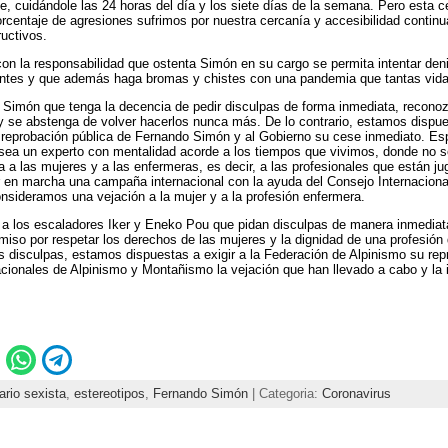
, cuidándole las 24 horas del día y los siete días de la semana. Pero esta c
centaje de agresiones sufrimos por nuestra cercanía y accesibilidad conti
ructivos.
con la responsabilidad que ostenta Simón en su cargo se permita intentar deni
ntes y que además haga bromas y chistes con una pandemia que tantas vidas
Simón que tenga la decencia de pedir disculpas de forma inmediata, recono
 y se abstenga de volver hacerlos nunca más. De lo contrario, estamos disp
a reprobación pública de Fernando Simón y al Gobierno su cese inmediato. Es
a sea un experto con mentalidad acorde a los tiempos que vivimos, donde no 
 a las mujeres y a las enfermeras, es decir, a las profesionales que están ju
en marcha una campaña internacional con la ayuda del Consejo Internaciona
nsideramos una vejación a la mujer y a la profesión enfermera.
 a los escaladores Iker y Eneko Pou que pidan disculpas de manera inmediat
o por respetar los derechos de las mujeres y la dignidad de una profesión q
as disculpas, estamos dispuestas a exigir a la Federación de Alpinismo su rep
cionales de Alpinismo y Montañismo la vejación que han llevado a cabo y la 
rio sexista
,
estereotipos
,
Fernando Simón
| Categoria:
Coronavirus