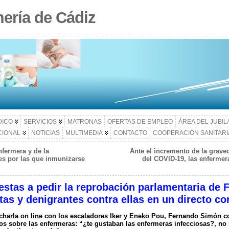
ería de Cádiz
DICO
SERVICIOS
MATRONAS
OFERTAS DE EMPLEO
ÁREA DEL JUBI
CIONAL
NOTICIAS
MULTIMEDIA
CONTACTO
COOPERACIÓN SANITARI
fermera y de la
Ante el incremento de la grave
s por las que inmunizarse
del COVID-19, las enferme
estas a pedir la reprobación parlamentaria de
tas y denigrantes contra ellas en un directo c
charla on line con los escaladores Iker y Eneko Pou, Fernando Simón
c
os sobre las enfermeras: “¿te gustaban las enfermeras infecciosas?, no 