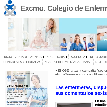
Excmo. Colegio de Enferm
INICIO
VENTANILLA ÚNICA
SECRETARIA
DOCENCIA
DPTO. JURÍ
CONGRESOS Y JORNADAS
REVISTA ENFERMERÍA GADITANA
INSTITU
«
El CGE lanza la campaña “soy en
#GripeYomeVacuno” con 10 razone
Las enfermeras, dispu
sus comentarios sexis
En una 
primitiv