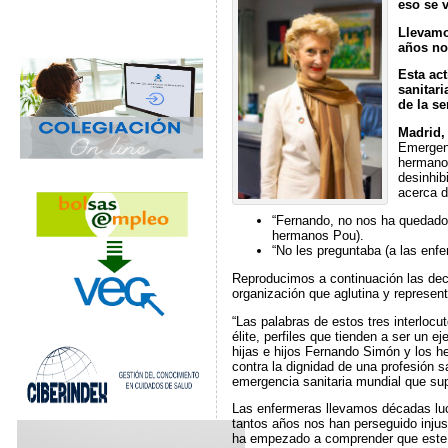
eso se 
Llevamo
años no
Esta act
sanitari
de la s
Madrid,
Emergenc
hermanos
desinhib
acerca d
“Fernando, no nos ha quedado 
hermanos Pou).
“No les preguntaba (a las enf
Reproducimos a continuación las dec
organización que aglutina y represe
“Las palabras de estos tres interlocu
élite, perfiles que tienden a ser un 
hijas e hijos Fernando Simón y los h
contra la dignidad de una profesión s
emergencia sanitaria mundial que su
Las enfermeras llevamos décadas luc
tantos años nos han perseguido injus
ha empezado a comprender que este ti