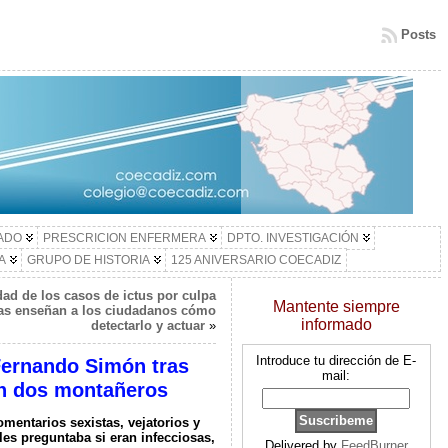
Posts
LADO
PRESCRICION ENFERMERA
DPTO. INVESTIGACIÓN
A
GRUPO DE HISTORIA
125 ANIVERSARIO COECADIZ
dad de los casos de ictus por culpa
Mantente siempre
ras enseñan a los ciudadanos cómo
informado
detectarlo y actuar
»
Introduce tu dirección de E-
 Fernando Simón tras
mail:
on dos montañeros
omentarios sexistas, vejatorios y
les preguntaba si eran infecciosas,
Delivered by
FeedBurner