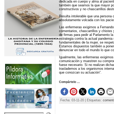
dedicada en cuerpo y alma al paciente
también que seamos la que mayor por
constructivos y no chascarrillos dest
Resulta intolerable que una persona 
absolutamente volcada con los pacie
Las enfermeras exigimos a Fernando 
comentarios, chascarrillos y chistes
de firmas para pedir al Parlamento l
estrategia contra la actual pandemi
fundamentales de la mujer, se respeta
Estamos dispuestos también a poner 
denunciar en todo el mundo lo que co
Igualmente, las enfermeras exigimos
comunicación y muestren su compromis
fuese necesario. Si no realizan dich
traslademos a los organismos interna
que conozcan su actuación”.
Compártelo …
Fecha: 03-11-20 | Etiquetas:
comenta