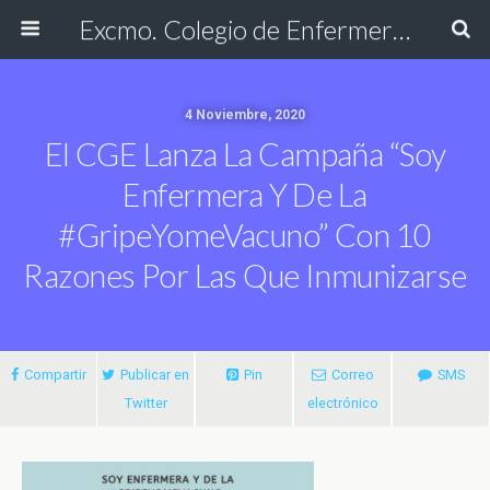
Excmo. Colegio de Enfermería de Cádiz
4 Noviembre, 2020
El CGE Lanza La Campaña “soy
Enfermera Y De La
#GripeYomeVacuno” Con 10
Razones Por Las Que Inmunizarse
Compartir
Publicar en
Pin
Correo
SMS
Twitter
electrónico