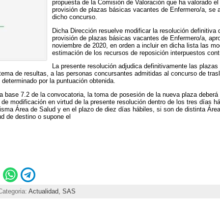
propuesta de la Comisión de Valoración que ha valorado el 
provisión de plazas básicas vacantes de Enfermero/a, se ap
dicho concurso.
Dicha Dirección resuelve modificar la resolución definitiva 
provisión de plazas básicas vacantes de Enfermero/a, apr
noviembre de 2020, en orden a incluir en dicha lista las mo
estimación de los recursos de reposición interpuestos cont
La presente resolución adjudica definitivamente las plazas
stema de resultas, a las personas concursantes admitidas al concurso de tras
n determinado por la puntuación obtenida.
da base 7.2 de la convocatoria, la toma de posesión de la nueva plaza deberá
 de modificación en virtud de la presente resolución dentro de los tres días há
isma Área de Salud y en el plazo de diez días hábiles, si son de distinta Áre
ud de destino o supone el
Categoria:
Actualidad,
SAS