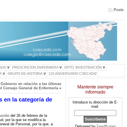
Posts
LADO
PRESCRICION ENFERMERA
DPTO. INVESTIGACIÓN
A
GRUPO DE HISTORIA
125 ANIVERSARIO COECADIZ
Gobierno en relación a las últimas
Mantente siempre
el Consejo General de Enfermería
»
informado
 en la categoría de
Introduce tu dirección de E-
mail:
ución
del 26 de febrero de la
d, por la que se modifica la
neral de Personal, por la que, a
Delivered by
FeedBurner