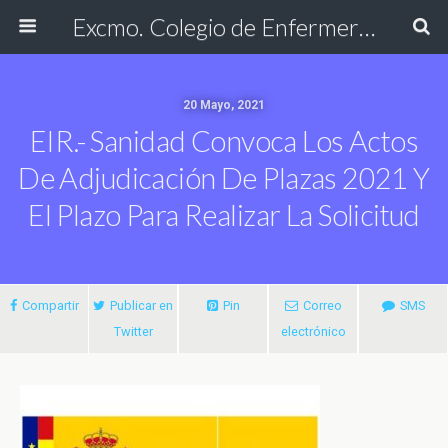
Excmo. Colegio de Enfermería de Cádiz
20 Mayo, 2021
EIR.- Sanidad Convoca Los Actos
De Adjudicación De Plazas 2021 Y
El Plazo Para Realizar La Solicitud
Compartir
Publicar en
Pin
Correo
SMS
Twitter
electrónico