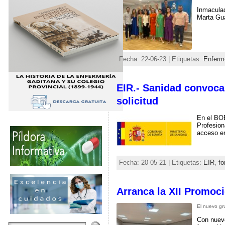
Inmaculad
Marta Gua
Fecha: 22-06-23 | Etiquetas:
Enferme
EIR.- Sanidad convoca 
solicitud
En el BOE
Profesion
acceso en
Fecha: 20-05-21 | Etiquetas:
EIR
,
fo
Arranca la XII Promoc
El nuevo gr
Con nuevo