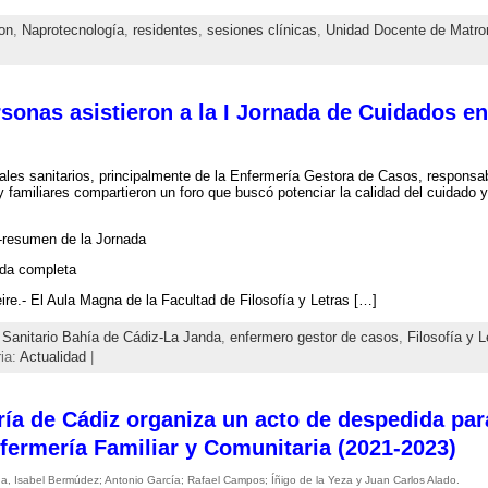
on
,
Naprotecnología
,
residentes
,
sesiones clínicas
,
Unidad Docente de Matro
sonas asistieron a la I Jornada de Cuidados e
ales sanitarios, principalmente de la Enfermería Gestora de Casos, responsab
y familiares compartieron un foro que buscó potenciar la calidad del cuidado y
-resumen de la Jornada
ada completa
re.- El Aula Magna de la Facultad de Filosofía y Letras […]
o Sanitario Bahía de Cádiz-La Janda
,
enfermero gestor de casos
,
Filosofía y L
ia:
Actualidad
|
ría de Cádiz organiza un acto de despedida par
fermería Familiar y Comunitaria (2021-2023)
da, Isabel Bermúdez; Antonio García; Rafael Campos; Íñigo de la Yeza y Juan Carlos Alado.