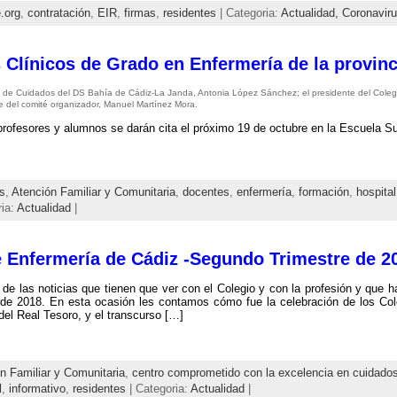
.org
,
contratación
,
EIR
,
firmas
,
residentes
| Categoria:
Actualidad,
Coronavir
 Clínicos de Grado en Enfermería de la provinc
a de Cuidados del DS Bahía de Cádiz-La Janda, Antonia López Sánchez; el presidente del Cole
te del comité organizador, Manuel Martínez Mora.
profesores y alumnos se darán cita el próximo 19 de octubre en la Escuela Su
s
,
Atención Familiar y Comunitaria
,
docentes
,
enfermería
,
formación
,
hospital
ria:
Actualidad
|
e Enfermería de Cádiz -Segundo Trimestre de 2
e las noticias que tienen que ver con el Colegio y con la profesión y que ha
 de 2018. En esta ocasión les contamos cómo fue la celebración de los Co
el Real Tesoro, y el transcurso […]
n Familiar y Comunitaria
,
centro comprometido con la excelencia en cuidado
l
,
informativo
,
residentes
| Categoria:
Actualidad
|