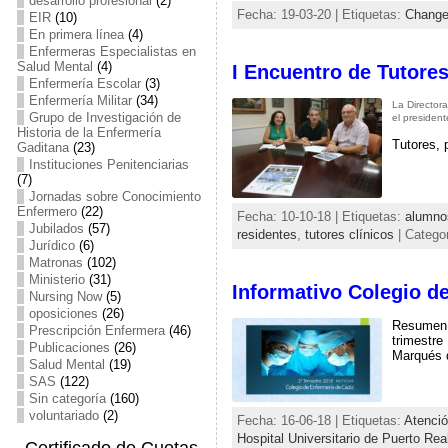
desarrollo profesional
(2)
Fecha: 19-03-20 | Etiquetas:
Change
EIR
(10)
En primera línea
(4)
Enfermeras Especialistas en
Salud Mental
(4)
I Encuentro de Tutores
Enfermería Escolar
(3)
Enfermería Militar
(34)
La Director
Grupo de Investigación de
el presiden
Historia de la Enfermería
Tutores, 
Gaditana
(23)
Instituciones Penitenciarias
(7)
Jornadas sobre Conocimiento
Enfermero
(22)
Fecha: 10-10-18 | Etiquetas:
alumno
Jubilados
(57)
residentes
,
tutores clínicos
| Catego
Jurídico
(6)
Matronas
(102)
Ministerio
(31)
Informativo Colegio d
Nursing Now
(5)
oposiciones
(26)
Resumen d
Prescripción Enfermera
(46)
trimestre
Publicaciones
(26)
Marqués d
Salud Mental
(19)
SAS
(122)
Sin categoría
(160)
voluntariado
(2)
Fecha: 16-06-18 | Etiquetas:
Atenció
Hospital Universitario de Puerto Rea