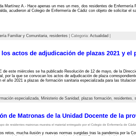
a Martínez A.- Hace apenas un mes un mes, dos residentes de Enfermería Fa
lda, acudieron al Colegio de Enfermería de Cádiz con objeto de solicitar el s
ría Familiar y Comunitaria
,
residentes
| Categoria:
Actualidad
|
los actos de adjudicación de plazas 2021 y el p
 de este miércoles se ha publicado Resolución de 12 de mayo, de la Direcc
al, por la que se convocan los actos de adjudicación de plaza correspondiente
 el año 2021 a plazas de formación sanitaria especializada para las titulacion
rmación especializada
,
Ministerio de Sanidad
,
plazas formación
,
residentes
,
ión de Matronas de la Unidad Docente de la pro
upo de residentes matronas muestra el material entregado por el Colegio de Enfermería de Cádiz
s retos, mucha ilusión y nuevas normas surgidas tras la pandemia por la C