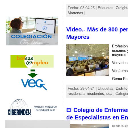
Fecha: 03-04-25 | Etiquetas:
Creight
Matronas
|
Video.- Más de 300 per
Mayores
Profesion
usuarios 
mayores
Ver video
Ver Jorn
Gema Frei
Fecha: 29-04-24 | Etiquetas:
Distrit
residencia
,
residentes
,
uca
| Categor
El Colegio de Enferme
de Especialistas en En
Desde la iz