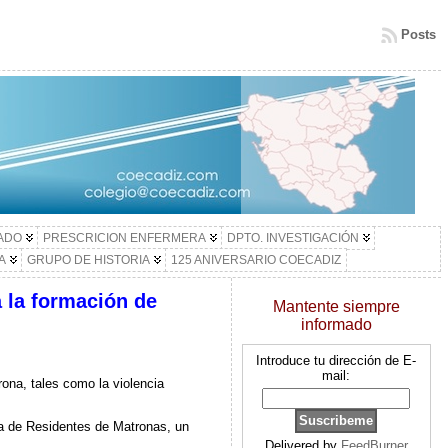
Posts
LADO
PRESCRICION ENFERMERA
DPTO. INVESTIGACIÓN
A
GRUPO DE HISTORIA
125 ANIVERSARIO COECADIZ
 la formación de
Mantente siempre
informado
Introduce tu dirección de E-
mail:
rona, tales como la violencia
da de Residentes de Matronas, un
Delivered by
FeedBurner