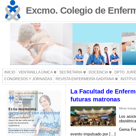
Excmo. Colegio de Enferm
INICIO
VENTANILLA ÚNICA
SECRETARIA
DOCENCIA
DPTO. JURÍ
CONGRESOS Y JORNADAS
REVISTA ENFERMERÍA GADITANA
INSTITU
La Facultad de Enferm
futuras matronas
Mesa inaugu
Los asist
obstétric
Gema Frei
evento impulsado por […]