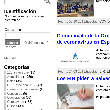
formación
Identificación
Nombre de usuario o correo
electrónico
Fecha: 06-10-20 | Etiquetas:
COVID
Contraseña
Comunicado de la Orga
de coronavirus en Es
¿Olvidó su clave?
Registro
Ante los
coronavir
que repre
Mi perfil
Categorías
Fecha: 24-03-20 | Etiquetas:
EIR
,
E
125 aniversario
(18)
Actualidad
(1.759)
Los EIR piden a Salvad
Bolsa
(38)
CIE Barcelona 2017
(43)
Enfermero
colegios profesionales
(1)
contrato 
Convenios
(5)
El pasado
Cooperación
(36)
Coronavirus
(133)
Cursos
(30)