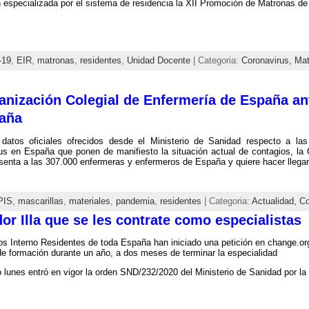
 especializada por el sistema de residencia la XII Promoción de Matronas de
-19
,
EIR
,
matronas
,
residentes
,
Unidad Docente
| Categoria:
Coronavirus,
Mat
nización Colegial de Enfermería de España an
paña
 datos oficiales ofrecidos desde el Ministerio de Sanidad respecto a l
us en España que ponen de manifiesto la situación actual de contagios, la 
senta a las 307.000 enfermeras y enfermeros de España y quiere hacer llegar
PIS
,
mascarillas
,
materiales
,
pandemia
,
residentes
| Categoria:
Actualidad,
Co
or Illa que se les contrate como especialistas
s Interno Residentes de toda España han iniciado una petición en change.org
de formación durante un año, a dos meses de terminar la especialidad
 lunes entró en vigor la orden SND/232/2020 del Ministerio de Sanidad por la