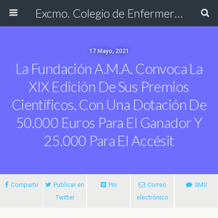
Excmo. Colegio de Enfermería de Cádiz
17 Mayo, 2021
La Fundación A.M.A. Convoca La
XIX Edición De Sus Premios
Científicos, Con Una Dotación De
50.000 Euros Para El Ganador Y
25.000 Para El Accésit
Compartir
Publicar en
Pin
Correo
SMS
Twitter
electrónico