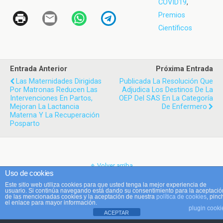
COVID19
,
Premios
Científicos
Entrada Anterior
Próxima Entrada
Las Maternidades Dirigidas
Publicada La Resolución Que
Por Matronas Reducen Las
Adjudica Los Destinos De La
Intervenciones En Partos,
OEP Del SAS En La Categoría
Mejoran La Lactancia
De Enfermero
Materna Y La Recuperación
Posparto
Volver arriba
Uso de cookies
Este sitio web utiliza cookies para que usted tenga la mejor experiencia de
Móvil
Escritorio
usuario. Si continúa navegando está dando su consentimiento para la aceptació
de las mencionadas cookies y la aceptación de nuestra
política de cookies
, pinc
el enlace para mayor información.
plugin cooki
ACEPTAR