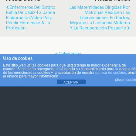
Enfermeros Del Distrito
Las Maternidades Dirigidas Por
Bahía De Cádiz-La Janda
Matronas Reducen Las
Elaboran Un Vídeo Para
Intervenciones En Partos,
Rendir Homenaje A La
Mejoran La Lactancia Materna
Profesión
Y La Recuperación Posparto
Volver arriba
Uso de cookies
Este sitio web utiliza cookies para que usted tenga la mejor experiencia de
Móvil
Escritorio
usuario. Si continúa navegando está dando su consentimiento para la aceptació
de las mencionadas cookies y la aceptación de nuestra
política de cookies
, pinc
el enlace para mayor información.
plugin cooki
ACEPTAR