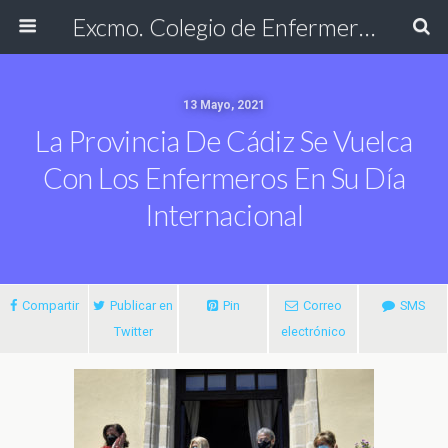
Excmo. Colegio de Enfermería de Cádiz
13 Mayo, 2021
La Provincia De Cádiz Se Vuelca
Con Los Enfermeros En Su Día
Internacional
Compartir
Publicar en
Pin
Correo
SMS
Twitter
electrónico