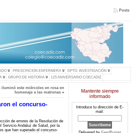
Posts
LADO
PRESCRICION ENFERMERA
DPTO. INVESTIGACIÓN
A
GRUPO DE HISTORIA
125 ANIVERSARIO COECADIZ
e iluminó este miércoles en rosa en
Mantente siempre
homenaje a las matronas
»
informado
aron el concurso-
Introduce tu dirección de E-
mail:
ección de errores de la Resolución de
l Servicio Andaluz de Salud, por la
tes que han superado el concurso-
Delivered by
FeedBurner