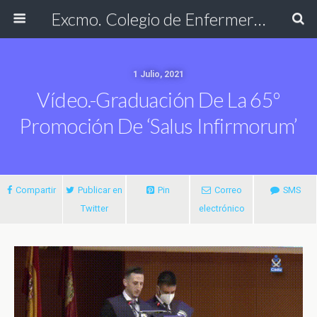
Excmo. Colegio de Enfermería de Cádiz
1 Julio, 2021
Vídeo.-Graduación De La 65º
Promoción De ‘Salus Infirmorum’
Compartir
Publicar en
Pin
Correo
SMS
Twitter
electrónico