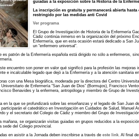
guiadas a la exposición sobre la Historia de la Enferme
La inscripción es gratuita y permanecerá abierta hasta
restringido por las medidas anti Covid
Ver programa
El Grupo de Investigación de Historia de la Enfermería Ga
Cádiz continúa inmerso en la organización del próximo Encu
Enfermería, que en esta ocasión estará dedicado a San J
un “enfermero universal”.
ue es patrón de la Enfermería española está dirigido no sólo a enfermeros, sin
rmería.
te encuentro son poner en valor qué significó para la profesión las mejoras 
ante e incalculable legado que dejó a la Enfermería y a la atención sanitaria e
as con una Mesa biográfica, moderada por la directora del Centro Universitar
ro Universitario de Enfermería “San Juan de Dios” (Bormujos), Francisco Vento
ncisco Benavides y la enfermera, antropóloga y miembro de Grupo de Investig
sa en la que se profundizará sobre las enseñanzas y el legado de San Juan d
articiparán el catedrático en Investigación en Cuidados de Salud, Manuel Am
rdo y el secretario del Colegio de Cádiz y miembro del Grupo de Investigaci
a mañana, se organizarán visitas guiadas en grupos reducidos a la exposición
 sede del Colegio provincial.
das en asistir a la Jornada deben inscribirse a través de
este link
. Al final d