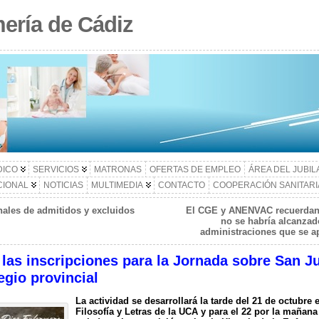
ería de Cádiz
DICO
SERVICIOS
MATRONAS
OFERTAS DE EMPLEO
ÁREA DEL JUBI
CIONAL
NOTICIAS
MULTIMEDIA
CONTACTO
COOPERACIÓN SANITARI
nales de admitidos y excluidos
El CGE y ANENVAC recuerdan 
no se habría alcanzad
administraciones que se ap
 las inscripciones para la Jornada sobre San J
egio provincial
La actividad se desarrollará la tarde del 21 de octubre
Filosofía y Letras de la UCA y para el 22 por la mañana