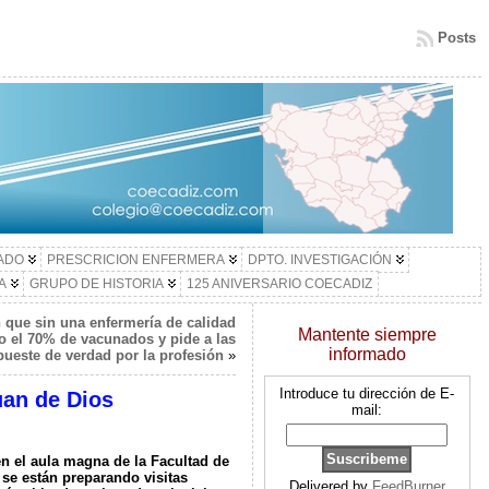
Posts
LADO
PRESCRICION ENFERMERA
DPTO. INVESTIGACIÓN
A
GRUPO DE HISTORIA
125 ANIVERSARIO COECADIZ
que sin una enfermería de calidad
Mantente siempre
o el 70% de vacunados y pide a las
informado
ueste de verdad por la profesión
»
Introduce tu dirección de E-
uan de Dios
mail:
 en el aula magna de la Facultad de
 se están preparando visitas
Delivered by
FeedBurner