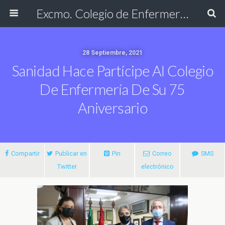
Excmo. Colegio de Enfermería de Cádiz
28 Septiembre, 2021
Sanidad Hace Partícipe Al Colegio
De Enfermería De Su 75
Aniversario
Compartir
Publicar en
Pin
Correo
SMS
Twitter
electrónico