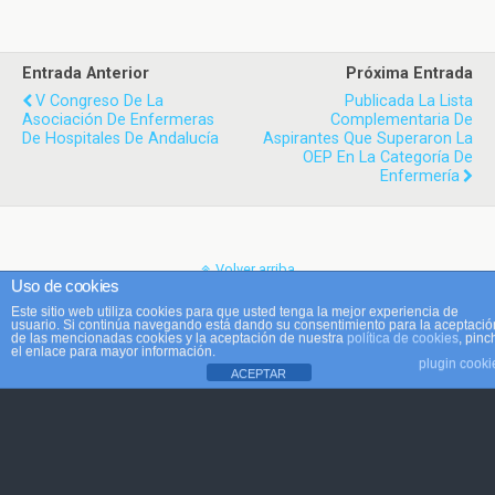
Entrada Anterior
Próxima Entrada
V Congreso De La
Publicada La Lista
Asociación De Enfermeras
Complementaria De
De Hospitales De Andalucía
Aspirantes Que Superaron La
OEP En La Categoría De
Enfermería
Volver arriba
Uso de cookies
Este sitio web utiliza cookies para que usted tenga la mejor experiencia de
Móvil
Escritorio
usuario. Si continúa navegando está dando su consentimiento para la aceptació
de las mencionadas cookies y la aceptación de nuestra
política de cookies
, pinc
el enlace para mayor información.
plugin cooki
ACEPTAR