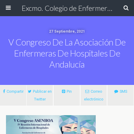
Excmo. Colegio de Enfermería de Cádiz
27 Septiembre, 2021
V Congreso De La Asociación De
Enfermeras De Hospitales De
Andalucía
Compartir
Publicar en
Pin
Correo
SMS
Twitter
electrónico