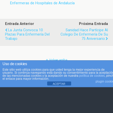
Enfermeras de Hospitales de Andalucía
Entrada Anterior
Próxima Entrada
La Junta Convoca 10
Sanidad Hace Partícipe Al
Plazas Para Enfermería Del
Colegio De Enfermería De Su
Trabajo
75 Aniversario
Volver arriba
Uso de cookies
Este sitio web utiliza cookies para que usted tenga la mejor experiencia de
Móvil
Escritorio
usuario. Si continúa navegando está dando su consentimiento para la aceptació
de las mencionadas cookies y la aceptación de nuestra
política de cookies
, pinc
el enlace para mayor información.
plugin cooki
ACEPTAR