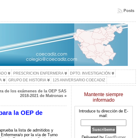
Posts
LADO
PRESCRICION ENFERMERA
DPTO. INVESTIGACIÓN
A
GRUPO DE HISTORIA
125 ANIVERSARIO COECADIZ
ora de los exámenes de la OEP SAS
Mantente siempre
2018-2021 de Matronas
»
informado
Introduce tu dirección de E-
 para la OEP de
mail:
prueba la lista de admitidos y
e Enfermera/o por la vía de Turno
Delivered by
FeedBurner