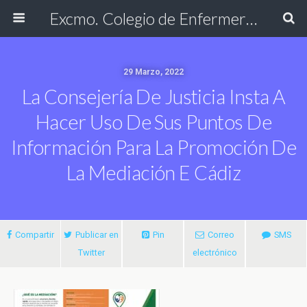
Excmo. Colegio de Enfermería de Cádiz
29 Marzo, 2022
La Consejería De Justicia Insta A
Hacer Uso De Sus Puntos De
Información Para La Promoción De
La Mediación E Cádiz
Compartir
Publicar en
Pin
Correo
SMS
Twitter
electrónico