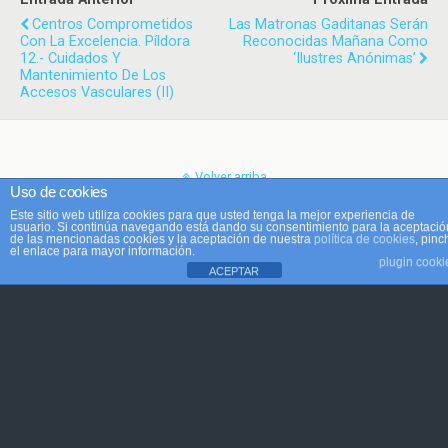
Centros Comprometidos
Las Matronas Gaditanas Serán
Con La Excelencia. Píldora
Reconocidas Mañana Como
12.- Cuidados Y
‘Ilustres Anónimas’
Mantenimiento De Los
Accesos Vasculares (II)
Volver arriba
Uso de cookies
Este sitio web utiliza cookies para que usted tenga la mejor experiencia de
Móvil
Escritorio
usuario. Si continúa navegando está dando su consentimiento para la aceptació
de las mencionadas cookies y la aceptación de nuestra
política de cookies
, pinc
el enlace para mayor información.
plugin cooki
ACEPTAR