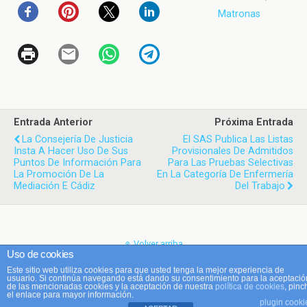
Matronas
Entrada Anterior
Próxima Entrada
La Consejería De Justicia
El SAS Publica Las Listas
Insta A Hacer Uso De Sus
Provisionales De Admitidos
Puntos De Información Para
Para Las Pruebas Selectivas
La Promoción De La
En La Categoría De Enfermería
Mediación E Cádiz
Del Trabajo
Volver arriba
Uso de cookies
Este sitio web utiliza cookies para que usted tenga la mejor experiencia de
Móvil
Escritorio
usuario. Si continúa navegando está dando su consentimiento para la aceptació
de las mencionadas cookies y la aceptación de nuestra
política de cookies
, pinc
el enlace para mayor información.
plugin cooki