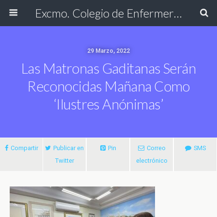
Excmo. Colegio de Enfermería de Cádiz
29 Marzo, 2022
Las Matronas Gaditanas Serán
Reconocidas Mañana Como
‘Ilustres Anónimas’
Compartir
Publicar en
Pin
Correo
SMS
Twitter
electrónico