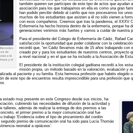
también quieren ser partícipes de este tipo de actos que ayudan al
asociación para los que trabajamos en ella es como una gran famil
han podido percibir debido al cariño que nos procesamos los unos
muchos de los estudiantes que asisten a él no sólo vienen a form
con esos compañeros. Creemos que tras la pandemia, el XXXV Co
Enfermería ha hecho historia dentro de la enfermería, porque ha
generaciones venimos más fuertes y vamos a cuidar de nuestra pr
Para el presidente del Colegio de Enfermería de Cádiz, Rafael 
satisfacción la oportunidad que poder colaborar con la celebraci
recordó que, “en Cádiz llevamos más de 15 años trabajando con e
 Mercedes
creado por y para los estudiantes de nuestros centros, proyecto q
cos de
cias a la
a nivel nacional y en el que se ha incluido a la Asociación de Estu
ntura y el
El presidente de la institución colegial gaditana recordó a los est
misión propia, un método basado en la valoración, evaluación y evi
izada al paciente y su familia. Esta hermosa profesión que habéis elegido os
ón de este tipo de encuentros resulta imprescindible para una profesión que q
dos.
ha estado muy presente en este Congreso desde sus inicios, ha
iación, cubriendo las necesidades de difusión de la actividad y
de talleres, además de realizar la entrega de dos premios a las
ncreto, el primer premio a la mejor comunicación oral fue
u trabajo ‘Evidencia sobre el tipo de pinzamiento del cordón
. El segundo premio de comunicación oral ha sido para Lucía Thomás
stinencia neonatal a opiáceos’.