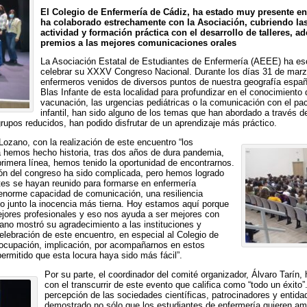
El Colegio de Enfermería de Cádiz, ha estado muy presente en
ha colaborado estrechamente con la Asociación, cubriendo las
actividad y formación práctica con el desarrollo de talleres, a
premios a las mejores comunicaciones orales
La Asociación Estatal de Estudiantes de Enfermería (AEEE) ha esc
celebrar su XXXV Congreso Nacional. Durante los días 31 de marzo
enfermeros venidos de diversos puntos de nuestra geografía españo
Blas Infante de esta localidad para profundizar en el conocimiento d
vacunación, las urgencias pediátricas o la comunicación con el pac
infantil, han sido alguno de los temas que han abordado a través d
grupos reducidos, han podido disfrutar de un aprendizaje más práctico.
Lozano, con la realización de este encuentro “los
 hemos hecho historia, tras dos años de dura pandemia,
imera línea, hemos tenido la oportunidad de encontrarnos.
ión del congreso ha sido complicada, pero hemos logrado
tes se hayan reunido para formarse en enfermería
 enorme capacidad de comunicación, una resiliencia
odo junto la inocencia más tierna. Hoy estamos aquí porque
ores profesionales y eso nos ayuda a ser mejores con
ano mostró su agradecimiento a las instituciones y
elebración de este encuentro, en especial al Colegio de
eocupación, implicación, por acompañarnos en estos
rmitido que esta locura haya sido más fácil”.
Por su parte, el coordinador del comité organizador, Álvaro Tarín
con el transcurrir de este evento que califica como “todo un éxito”
percepción de las sociedades científicas, patrocinadores y entida
demostrado no sólo que los estudiantes de enfermería quieren am