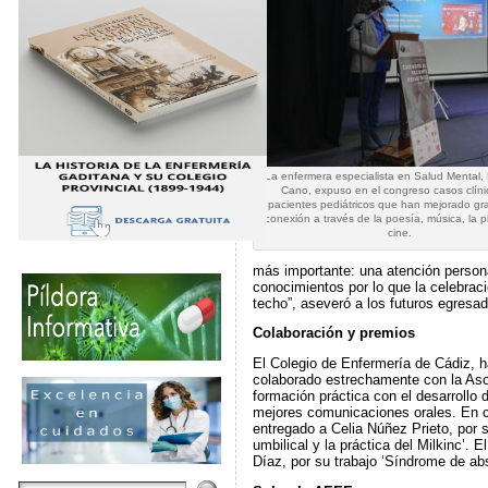
La enfermera especialista en Salud Mental,
Cano, expuso en el congreso casos clíni
pacientes pediátricos que han mejorado gra
conexión a través de la poesía, música, la pi
cine.
más importante: una atención personal
conocimientos por lo que la celebraci
techo”, aseveró a los futuros egresa
Colaboración y premios
El Colegio de Enfermería de Cádiz, 
colaborado estrechamente con la Asoc
formación práctica con el desarrollo 
mejores comunicaciones orales. En co
entregado a Celia Núñez Prieto, por s
umbilical y la práctica del Milkinc’
Díaz, por su trabajo ‘Síndrome de ab