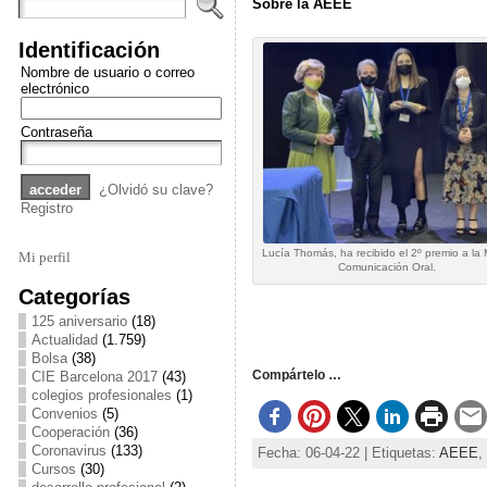
Sobre la AEEE
Identificación
Nombre de usuario o correo
electrónico
Contraseña
¿Olvidó su clave?
Registro
Lucía Thomás, ha recibido el 2º premio a la 
Mi perfil
Comunicación Oral.
Categorías
125 aniversario
(18)
Actualidad
(1.759)
Bolsa
(38)
Compártelo …
CIE Barcelona 2017
(43)
colegios profesionales
(1)
Convenios
(5)
Cooperación
(36)
Coronavirus
(133)
Fecha: 06-04-22 | Etiquetas:
AEEE
,
Cursos
(30)