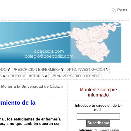
Posts
LADO
PRESCRICION ENFERMERA
DPTO. INVESTIGACIÓN
A
GRUPO DE HISTORIA
125 ANIVERSARIO COECADIZ
a Menor a la Universidad de Cádiz
»
Mantente siempre
informado
imiento de la
Introduce tu dirección de E-
mail:
nal, los estudiantes de enfermería
s, sino que también quieren ser
Delivered by
FeedBurner