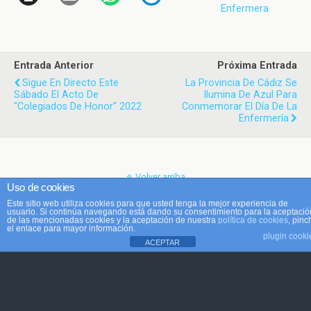
Enfermera
Entrada Anterior
Próxima Entrada
Sigue En Directo Este
La Provincia De Cádiz Se
Sábado El Acto De
Ilumina De Azul Para
"Colegiados De Honor" 2022
Conmemorar El Día De La
Enfermería
Volver arriba
Uso de cookies
Este sitio web utiliza cookies para que usted tenga la mejor experiencia de
Móvil
Escritorio
usuario. Si continúa navegando está dando su consentimiento para la aceptació
de las mencionadas cookies y la aceptación de nuestra
política de cookies
, pinc
el enlace para mayor información.
plugin cooki
ACEPTAR