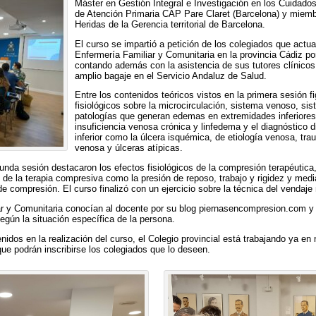
Máster en Gestión Integral e Investigación en los Cuidado
de Atención Primaria CAP Pare Claret (Barcelona) y miemb
Heridas de la Gerencia territorial de Barcelona.
El curso se impartió a petición de los colegiados que actua
Enfermería Familiar y Comunitaria en la provincia Cádiz por 
contando además con la asistencia de sus tutores clínico
amplio bagaje en el Servicio Andaluz de Salud.
Entre los contenidos teóricos vistos en la primera sesión 
fisiológicos sobre la microcirculación, sistema venoso, sist
patologías que generan edemas en extremidades inferiores c
insuficiencia venosa crónica y linfedema y el diagnóstico d
inferior como la úlcera isquémica, de etiología venosa, tra
venosa y úlceras atípicas.
unda sesión destacaron los efectos fisiológicos de la compresión terapéutica
 de la terapia compresiva como la presión de reposo, trabajo y rigidez y me
e compresión. El curso finalizó con un ejercicio sobre la técnica del vendaje
ar y Comunitaria conocían al docente por su blog piernasencompresion.com y
gún la situación específica de la persona.
idos en la realización del curso, el Colegio provincial está trabajando ya e
ue podrán inscribirse los colegiados que lo deseen.