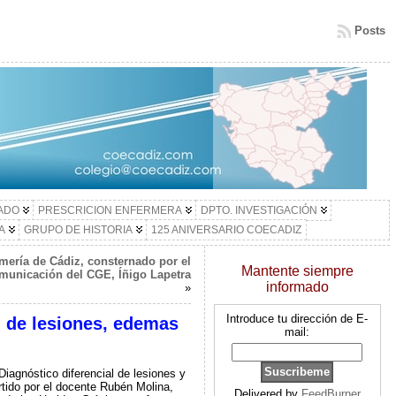
Posts
LADO
PRESCRICION ENFERMERA
DPTO. INVESTIGACIÓN
A
GRUPO DE HISTORIA
125 ANIVERSARIO COECADIZ
mería de Cádiz, consternado por el
Mantente siempre
omunicación del CGE, Íñigo Lapetra
informado
»
Introduce tu dirección de E-
l de lesiones, edemas
mail:
Diagnóstico diferencial de lesiones y
rtido por el docente Rubén Molina,
Delivered by
FeedBurner