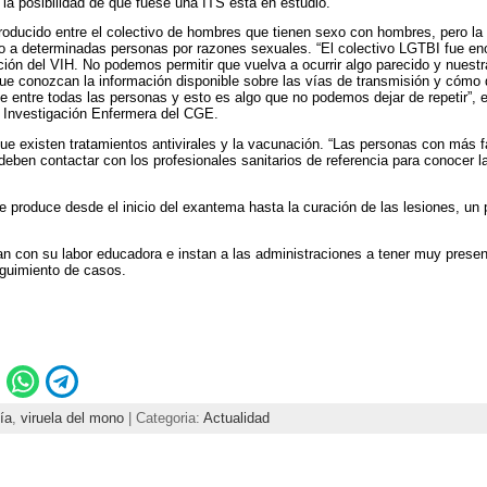
y la posibilidad de que fuese una ITS está en estudio.
roducido entre el colectivo de hombres que tienen sexo con hombres, pero la 
do a determinadas personas por razones sexuales. “El colectivo LGTBI fue e
ión del VIH. No podemos permitir que vuelva a ocurrir algo parecido y nues
que conozcan la información disponible sobre las vías de transmisión y cómo
e entre todas las personas y esto es algo que no podemos dejar de repetir”,
e Investigación Enfermera del CGE.
e existen tratamientos antivirales y la vacunación. “Las personas con más f
eben contactar con los profesionales sanitarios de referencia para conocer la
e produce desde el inicio del exantema hasta la curación de las lesiones, un 
úan con su labor educadora e instan a las administraciones a tener muy pre
eguimiento de casos.
ía
,
viruela del mono
| Categoria:
Actualidad