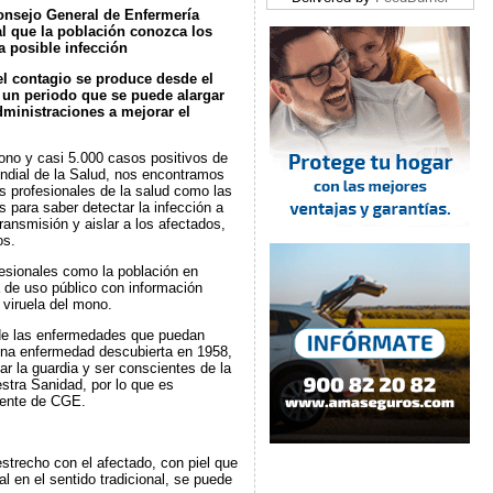
onsejo General de Enfermería
al que la población conozca los
a posible infección
el contagio se produce desde el
, un periodo que se puede alargar
dministraciones a mejorar el
ono y casi 5.000 casos positivos de
undial de la Salud, nos encontramos
os profesionales de la salud como las
s para saber detectar la infección a
ransmisión y aislar a los afectados,
os.
fesionales como la población en
 de uso público con información
 viruela del mono.
 de las enfermedades que puedan
 una enfermedad descubierta en 1958,
 la guardia y ser conscientes de la
tra Sanidad, por lo que es
dente de CGE.
strecho con el afectado, con piel que
l en el sentido tradicional, se puede