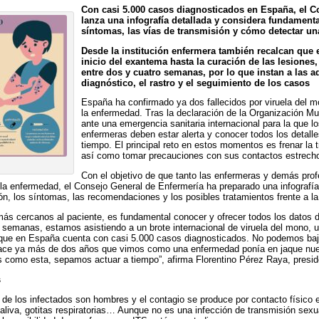
Con casi 5.000 casos diagnosticados en España, el C
lanza una infografía detallada y considera fundament
síntomas, las vías de transmisión y cómo detectar un
Desde la institución enfermera también recalcan que 
inicio del exantema hasta la curación de las lesiones
entre dos y cuatro semanas, por lo que instan a las a
diagnóstico, el rastro y el seguimiento de los casos
España ha confirmado ya dos fallecidos por viruela del m
la enfermedad. Tras la declaración de la Organización M
ante una emergencia sanitaria internacional para la que l
enfermeras deben estar alerta y conocer todos los detalle
tiempo. El principal reto en estos momentos es frenar la t
así como tomar precauciones con sus contactos estrech
Con el objetivo de que tanto las enfermeras y demás pro
la enfermedad, el Consejo General de Enfermería ha preparado una infografía
ón, los síntomas, las recomendaciones y los posibles tratamientos frente a la
más cercanos al paciente, es fundamental conocer y ofrecer todos los datos
as semanas, estamos asistiendo a un brote internacional de viruela del mono,
que en España cuenta con casi 5.000 casos diagnosticados. No podemos bajar
Hace ya más de dos años que vimos como una enfermedad ponía en jaque nues
s como esta, sepamos actuar a tiempo”, afirma Florentino Pérez Raya, presi
s
 de los infectados son hombres y el contagio se produce por contacto físico e
saliva, gotitas respiratorias… Aunque no es una infección de transmisión sexua