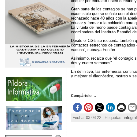
adquirir por contacto físico cercano 
Gran parte de los contagios se han p
inadmisible que se señale con el de
rechazado hace 40 años con la aparic
educar y formar a la población para 
La viruela del mono puede contagiars
coordinadora del Instituto Español d
Desde el CGE se recuerda también qu
contactos estrechos de contagiados d
vacuna”, subraya Fontán.
Asimismo, recalca que “el contagio s
dos y cuatro semanas”.
En definitiva, las enfermeras contin
y mejorar el diagnóstico, rastreo y s
Compártelo …
Fecha: 03-08-22 | Etiquetas:
infograf