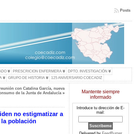
Posts
LADO
PRESCRICION ENFERMERA
DPTO. INVESTIGACIÓN
A
GRUPO DE HISTORIA
125 ANIVERSARIO COECADIZ
reunión con Catalina García, nueva
Mantente siempre
onsumo de la Junta de Andalucía
»
informado
Introduce tu dirección de E-
mail:
iden no estigmatizar a
 la población
Delivered by
FeedBurner