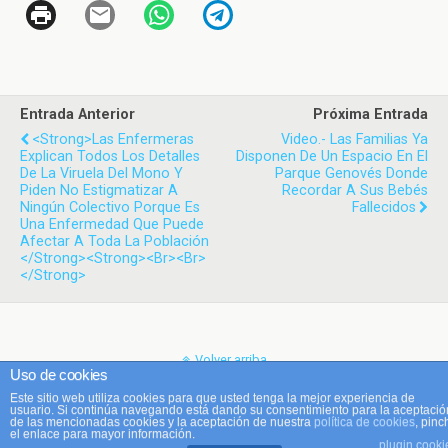
Entrada Anterior
Próxima Entrada
<strong>Las Enfermeras
Video.- Las Familias Ya
Explican Todos Los Detalles
Disponen De Un Espacio En El
De La Viruela Del Mono Y
Parque Genovés Donde
Piden No Estigmatizar A
Recordar A Sus Bebés
Ningún Colectivo Porque Es
Fallecidos
Una Enfermedad Que Puede
Afectar A Toda La Población
</strong><strong><br><br>
</strong>
Volver arriba
Uso de cookies
Este sitio web utiliza cookies para que usted tenga la mejor experiencia de
Móvil
Escritorio
usuario. Si continúa navegando está dando su consentimiento para la aceptació
de las mencionadas cookies y la aceptación de nuestra
política de cookies
, pinc
el enlace para mayor información.
plugin cooki