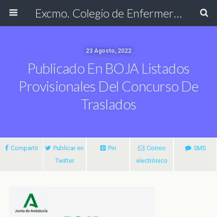
Excmo. Colegio de Enfermería de Cádiz
23 Agosto, 2022
Publicado En BOJA Listados
Provisionales Del Concurso De
Traslados
Compartir
Publicar en
Pin
Correo
SMS
Twitter
electrónico