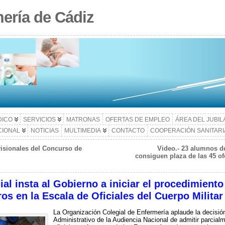
ería de Cádiz
DICO
SERVICIOS
MATRONAS
OFERTAS DE EMPLEO
ÁREA DEL JUBI
CIONAL
NOTICIAS
MULTIMEDIA
CONTACTO
COOPERACIÓN SANITARI
isionales del Concurso de
Video.- 23 alumnos d
consiguen plaza de las 45 of
al insta al Gobierno a iniciar el procedimiento
ros en la Escala de Oficiales del Cuerpo Milita
La Organización Colegial de Enfermería aplaude la decisión
Administrativo de la Audiencia Nacional de admitir parcial