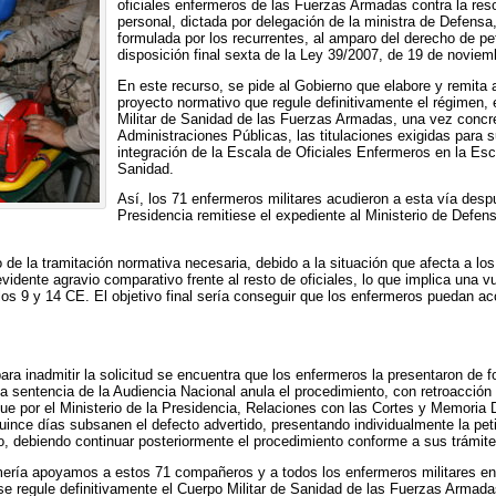
oficiales enfermeros de las Fuerzas Armadas contra la reso
personal, dictada por delegación de la ministra de Defensa, 
formulada por los recurrentes, al amparo del derecho de pet
disposición final sexta de la Ley 39/2007, de 19 de noviembr
En este recurso, se pide al Gobierno que elabore y remita
proyecto normativo que regule definitivamente el régimen,
Militar de Sanidad de las Fuerzas Armadas, una vez concre
Administraciones Públicas, las titulaciones exigidas para s
integración de la Escala de Oficiales Enfermeros en la Esca
Sanidad.
Así, los 71 enfermeros militares acudieron a esta vía despu
Presidencia remitiese el expediente al Ministerio de Defens
 de la tramitación normativa necesaria, debido a la situación que afecta a l
idente agravio comparativo frente al resto de oficiales, lo que implica una v
ulos 9 y 14 CE. El objetivo final sería conseguir que los enfermeros puedan ac
ara inadmitir la solicitud se encuentra que los enfermeros la presentaron de 
 la sentencia de la Audiencia Nacional anula el procedimiento, con retroacció
 que por el Ministerio de la Presidencia, Relaciones con las Cortes y Memoria
uince días subsanen el defecto advertido, presentando individualmente la peti
lo, debiendo continuar posteriormente el procedimiento conforme a sus trámite
ería apoyamos a estos 71 compañeros y a todos los enfermeros militares en
se regule definitivamente el Cuerpo Militar de Sanidad de las Fuerzas Armad