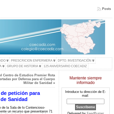
Posts
LADO
PRESCRICION ENFERMERA
DPTO. INVESTIGACIÓN
A
GRUPO DE HISTORIA
125 ANIVERSARIO COECADIZ
el Centro de Estudios Premier Rota
Mantente siempre
ertadas por Defensa para el Cuerpo
informado
Militar de Sanidad
»
Introduce tu dirección de E-
 de petición para
mail:
r de Sanidad
 de la Sala de lo Contencioso-
mente un recurso que presentaron 71
Delivered by
FeedBurner