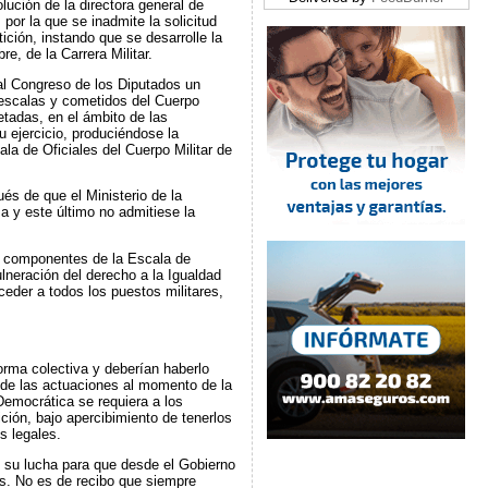
lución de la directora general de
por la que se inadmite la solicitud
ición, instando que se desarrolle la
e, de la Carrera Militar.
 al Congreso de los Diputados un
 escalas y cometidos del Cuerpo
tadas, en el ámbito de las
u ejercicio, produciéndose la
la de Oficiales del Cuerpo Militar de
és de que el Ministerio de la
a y este último no admitiese la
os componentes de la Escala de
ulneración del derecho a la Igualdad
ceder a todos los puestos militares,
forma colectiva y deberían haberlo
n de las actuaciones al momento de la
 Democrática se requiera a los
ción, bajo apercibimiento de tenerlos
s legales.
 su lucha para que desde el Gobierno
as. No es de recibo que siempre