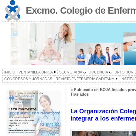
Excmo. Colegio de Enferm
INICIO
VENTANILLA ÚNICA
SECRETARIA
DOCENCIA
DPTO. JURÍ
CONGRESOS Y JORNADAS
REVISTA ENFERMERÍA GADITANA
INSTITU
«
Publicado en BOJA listados prov
Traslados
La Organización Colegi
integrar a los enferme