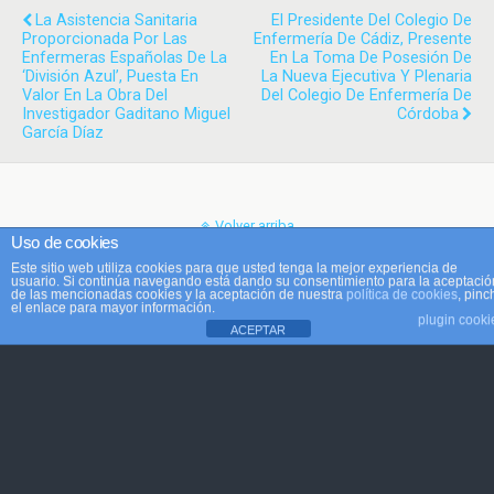
La Asistencia Sanitaria
El Presidente Del Colegio De
Proporcionada Por Las
Enfermería De Cádiz, Presente
Enfermeras Españolas De La
En La Toma De Posesión De
‘División Azul’, Puesta En
La Nueva Ejecutiva Y Plenaria
Valor En La Obra Del
Del Colegio De Enfermería De
Investigador Gaditano Miguel
Córdoba
García Díaz
Volver arriba
Uso de cookies
Este sitio web utiliza cookies para que usted tenga la mejor experiencia de
Móvil
Escritorio
usuario. Si continúa navegando está dando su consentimiento para la aceptació
de las mencionadas cookies y la aceptación de nuestra
política de cookies
, pinc
el enlace para mayor información.
plugin cooki
ACEPTAR