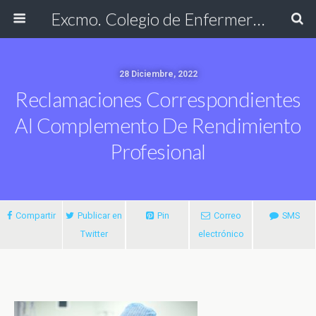
Excmo. Colegio de Enfermería de Cádiz
28 Diciembre, 2022
Reclamaciones Correspondientes
Al Complemento De Rendimiento
Profesional
Compartir
Publicar en
Pin
Correo
SMS
Twitter
electrónico