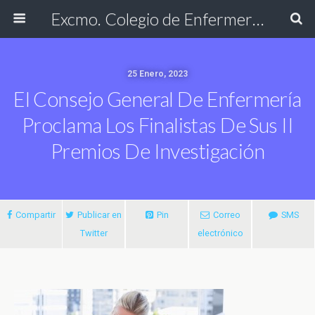
Excmo. Colegio de Enfermería de Cádiz
25 Enero, 2023
El Consejo General De Enfermería
Proclama Los Finalistas De Sus II
Premios De Investigación
Compartir
Publicar en
Pin
Correo
SMS
Twitter
electrónico