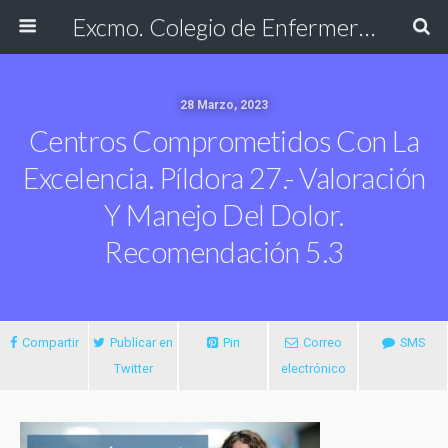
Excmo. Colegio de Enfermería de Cádiz
28 Marzo, 2023
Centros Comprometidos Con La
Excelencia. Píldora 27.- Valoración
Y Manejo Del Dolor.
Recomendación 5.3
Compartir
Publicar en
Pin
Correo
SMS
Twitter
electrónico