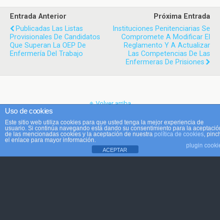
Entrada Anterior
Próxima Entrada
Publicadas Las Listas
Instituciones Penitenciarias Se
Provisionales De Candidatos
Compromete A Modificar El
Que Superan La OEP De
Reglamento Y A Actualizar
Enfermería Del Trabajo
Las Competencias De Las
Enfermeras De Prisiones
Volver arriba
Uso de cookies
Este sitio web utiliza cookies para que usted tenga la mejor experiencia de
Móvil
Escritorio
usuario. Si continúa navegando está dando su consentimiento para la aceptació
de las mencionadas cookies y la aceptación de nuestra
política de cookies
, pinc
el enlace para mayor información.
plugin cooki
ACEPTAR