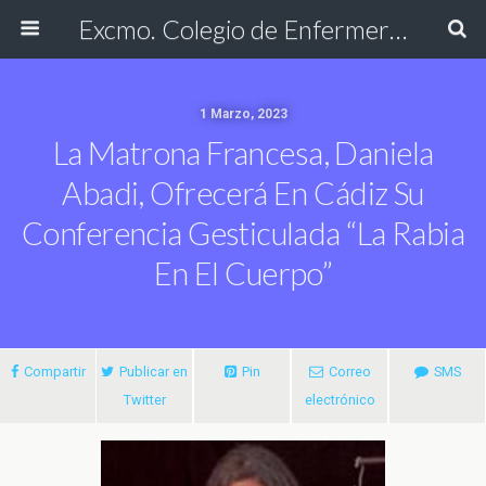
Excmo. Colegio de Enfermería de Cádiz
1 Marzo, 2023
La Matrona Francesa, Daniela
Abadi, Ofrecerá En Cádiz Su
Conferencia Gesticulada “La Rabia
En El Cuerpo”
Compartir
Publicar en
Pin
Correo
SMS
Twitter
electrónico