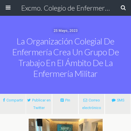
Excmo. Colegio de Enfermería de Cádiz
25 Mayo, 2023
La Organización Colegial De
Enfermería Crea Un Grupo De
Trabajo En El Ámbito De La
Enfermería Militar
Compartir
Publicar en
Pin
Correo
SMS
Twitter
electrónico