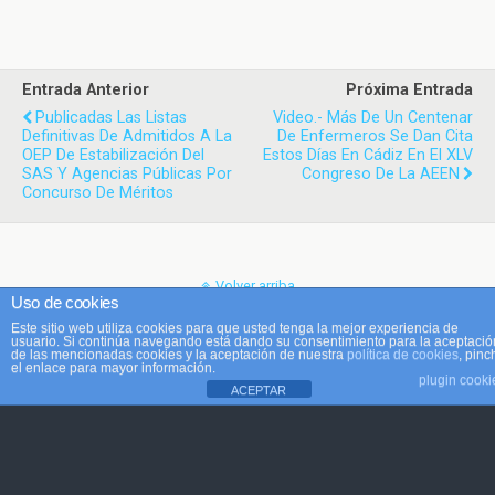
Entrada Anterior
Próxima Entrada
Publicadas Las Listas
Video.- Más De Un Centenar
Definitivas De Admitidos A La
De Enfermeros Se Dan Cita
OEP De Estabilización Del
Estos Días En Cádiz En El XLV
SAS Y Agencias Públicas Por
Congreso De La AEEN
Concurso De Méritos
Volver arriba
Uso de cookies
Este sitio web utiliza cookies para que usted tenga la mejor experiencia de
Móvil
Escritorio
usuario. Si continúa navegando está dando su consentimiento para la aceptació
de las mencionadas cookies y la aceptación de nuestra
política de cookies
, pinc
el enlace para mayor información.
plugin cooki
ACEPTAR