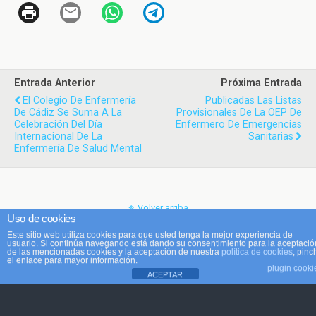
Entrada Anterior
Próxima Entrada
El Colegio De Enfermería
Publicadas Las Listas
De Cádiz Se Suma A La
Provisionales De La OEP De
Celebración Del Día
Enfermero De Emergencias
Internacional De La
Sanitarias
Enfermería De Salud Mental
Volver arriba
Uso de cookies
Este sitio web utiliza cookies para que usted tenga la mejor experiencia de
Móvil
Escritorio
usuario. Si continúa navegando está dando su consentimiento para la aceptació
de las mencionadas cookies y la aceptación de nuestra
política de cookies
, pinc
el enlace para mayor información.
plugin cooki
ACEPTAR