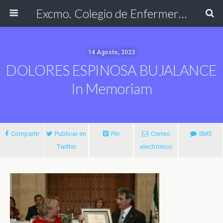
Excmo. Colegio de Enfermería de Cádiz
14 Agosto, 2023
DOLORES ESPINOSA BUJALANCE
In Memoriam
Compartir
Publicar en
Pin
Correo
SMS
Twitter
electrónico