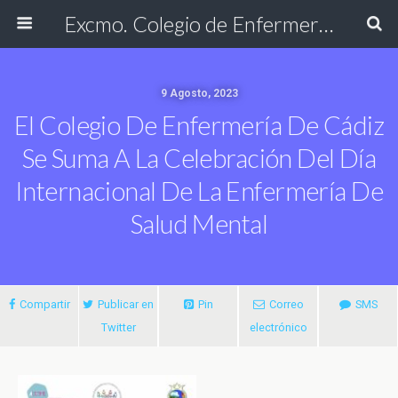
Excmo. Colegio de Enfermería de Cádiz
9 Agosto, 2023
El Colegio De Enfermería De Cádiz
Se Suma A La Celebración Del Día
Internacional De La Enfermería De
Salud Mental
Compartir
Publicar en
Pin
Correo
SMS
Twitter
electrónico