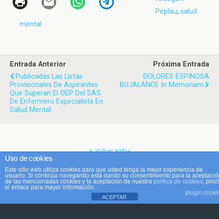
Peplau
,
salud
mental
Entrada Anterior
Próxima Entrada
Publicadas Las Listas
DOLORES ESPINOSA
Provisionales De Aspirantes
BUJALANCE In Memoriam
Que Superan El OEP Del SAS
De Enfermero Especialista En
Salud Mental
Volver arriba
Uso de cookies
Este sitio web utiliza cookies para que usted tenga la mejor experiencia de
Móvil
Escritorio
usuario. Si continúa navegando está dando su consentimiento para la aceptació
de las mencionadas cookies y la aceptación de nuestra
política de cookies
, pinc
el enlace para mayor información.
plugin cooki
ACEPTAR