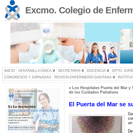
Excmo. Colegio de Enferm
INICIO
VENTANILLA ÚNICA
SECRETARIA
DOCENCIA
DPTO. JURÍ
CONGRESOS Y JORNADAS
REVISTA ENFERMERÍA GADITANA
INSTITU
«
Los Hospitales Puerta del Mar y
de los Cuidados Paliativos
El Puerta del Mar se s
Gem
con
un
De