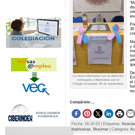
‘Ma
di
si
es
Pr
30
co
Ma
y 
ma
su
añ
que
De
La mesa informativa con la distinción
En
entregada a Matrioskas por el
el
Colegio el pasado 30 de septiembre.
fo
re
Compártelo …
Fecha: 16-10-23 | Etiquetas:
Asociac
matrioskas
,
Musimar
| Categoria:
Ac