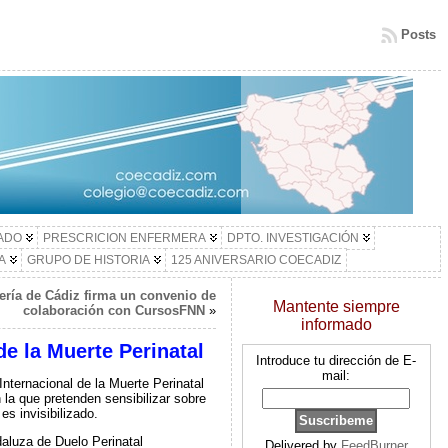
Posts
LADO
PRESCRICION ENFERMERA
DPTO. INVESTIGACIÓN
A
GRUPO DE HISTORIA
125 ANIVERSARIO COECADIZ
ería de Cádiz firma un convenio de
Mantente siempre
colaboración con CursosFNN
»
informado
e la Muerte Perinatal
Introduce tu dirección de E-
mail:
Internacional de la Muerte Perinatal
 la que pretenden sensibilizar sobre
s invisibilizado.
aluza de Duelo Perinatal
Delivered by
FeedBurner