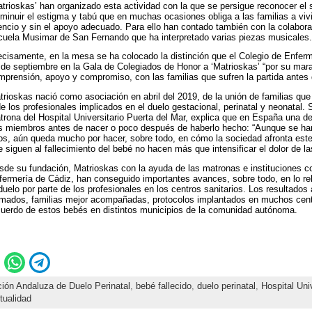
trioskas’ han organizado esta actividad con la que se persigue reconocer el si
sminuir el estigma y tabú que en muchas ocasiones obliga a las familias a vivi
lencio y sin el apoyo adecuado. Para ello han contado también con la colabora
cuela Musimar de San Fernando que ha interpretado varias piezas musicales.
ecisamente, en la mesa se ha colocado la distinción que el Colegio de Enfer
 de septiembre en la Gala de Colegiados de Honor a ‘Matrioskas’ “por su mara
mprensión, apoyo y compromiso, con las familias que sufren la partida antes
trioskas nació como asociación en abril del 2019, de la unión de familias que
de los profesionales implicados en el duelo gestacional, perinatal y neonatal.
trona del Hospital Universitario Puerta del Mar, explica que en España una de
s miembros antes de nacer o poco después de haberlo hecho: “Aunque se han
os, aún queda mucho por hacer, sobre todo, en cómo la sociedad afronta este 
 siguen al fallecimiento del bebé no hacen más que intensificar el dolor de las
sde su fundación, Matrioskas con la ayuda de las matronas e instituciones co
fermería de Cádiz, han conseguido importantes avances, sobre todo, en lo re
 duelo por parte de los profesionales en los centros sanitarios. Los resultado
rmados, familias mejor acompañadas, protocolos implantados en muchos centr
cuerdo de estos bebés en distintos municipios de la comunidad autónoma.
ión Andaluza de Duelo Perinatal
,
bebé fallecido
,
duelo perinatal
,
Hospital Uni
tualidad