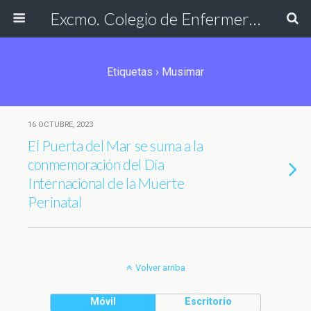
Excmo. Colegio de Enfermería de Cádiz
Etiquetas › Musimar
16 OCTUBRE, 2023
El Puerta del Mar se suma a la
conmemoración del Día
Internacional de la Muerte
Perinatal
Volver arriba
Móvil
Escritorio