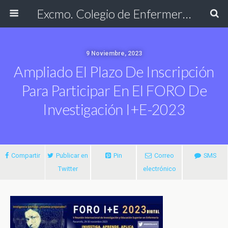
Excmo. Colegio de Enfermería de Cádiz
9 Noviembre, 2023
Ampliado El Plazo De Inscripción
Para Participar En El FORO De
Investigación I+E-2023
Compartir
Publicar en
Pin
Correo
SMS
Twitter
electrónico