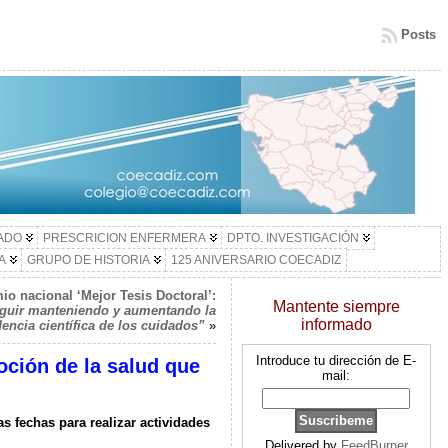
Posts
LADO
PRESCRICION ENFERMERA
DPTO. INVESTIGACIÓN
A
GRUPO DE HISTORIA
125 ANIVERSARIO COECADIZ
io nacional ‘Mejor Tesis Doctoral’:
Mantente siempre
guir manteniendo y aumentando la
informado
dencia científica de los cuidados”
»
Introduce tu dirección de E-
oción de la salud que
mail:
 fechas para realizar actividades
Delivered by
FeedBurner