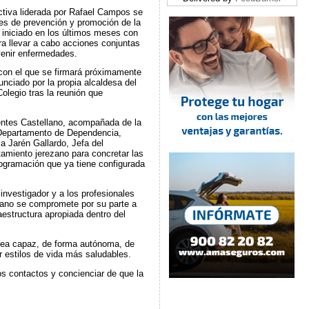
ctiva liderada por Rafael Campos se
des de prevención y promoción de la
n iniciado en los últimos meses con
ara llevar a cabo acciones conjuntas
venir enfermedades.
 con el que se firmará próximamente
nciado por la propia alcaldesa del
olegio tras la reunión que
uentes Castellano, acompañada de la
 Departamento de Dependencia,
a Jarén Gallardo, Jefa del
amiento jerezano para concretar las
rogramación que ya tiene configurada
investigador y a los profesionales
ezano se compromete por su parte a
raestructura apropiada dentro del
 sea capaz, de forma autónoma, de
r estilos de vida más saludables.
os contactos y concienciar de que la