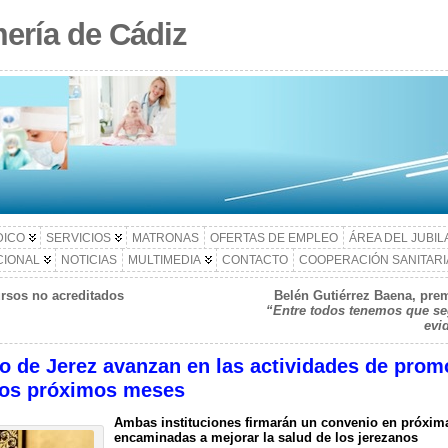
ería de Cádiz
DICO
SERVICIOS
MATRONAS
OFERTAS DE EMPLEO
ÁREA DEL JUBI
CIONAL
NOTICIAS
MULTIMEDIA
CONTACTO
COOPERACIÓN SANITARI
ursos no acreditados
Belén Gutiérrez Baena, prem
“Entre todos tenemos que se
evi
o de Jerez avanzan en las actividades de prom
 los próximos meses
Ambas instituciones firmarán un convenio en próximas
encaminadas a mejorar la salud de los jerezanos