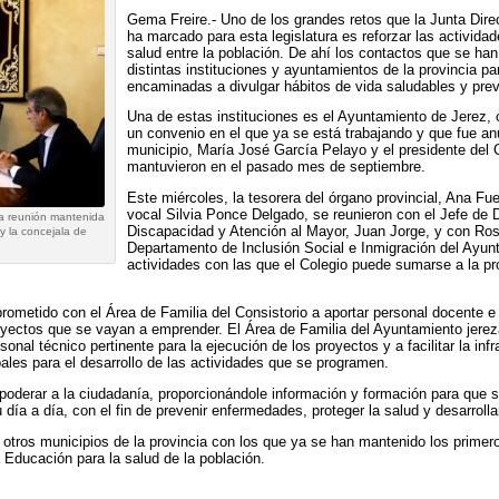
Gema Freire.- Uno de los grandes retos que la Junta Dire
ha marcado para esta legislatura es reforzar las activida
salud entre la población. De ahí los contactos que se ha
distintas instituciones y ayuntamientos de la provincia p
encaminadas a divulgar hábitos de vida saludables y pre
Una de estas instituciones es el Ayuntamiento de Jerez,
un convenio en el que ya se está trabajando y que fue anu
municipio, María José García Pelayo y el presidente del C
mantuvieron en el pasado mes de septiembre.
Este miércoles, la tesorera del órgano provincial, Ana F
vocal Silvia Ponce Delgado, se reunieron con el Jefe de
la reunión mantenida
Discapacidad y Atención al Mayor, Juan Jorge, y con Ros
y la concejala de
Departamento de Inclusión Social e Inmigración del Ayunt
actividades con las que el Colegio puede sumarse a la p
ometido con el Área de Familia del Consistorio a aportar personal docente e 
royectos que se vayan a emprender. El Área de Familia del Ayuntamiento jer
sonal técnico pertinente para la ejecución de los proyectos y a facilitar la inf
ales para el desarrollo de las actividades que se programen.
poderar a la ciudadanía, proporcionándole información y formación para que
día a día, con el fin de prevenir enfermedades, proteger la salud y desarrolla
 otros municipios de la provincia con los que ya se han mantenido los primer
 Educación para la salud de la población.