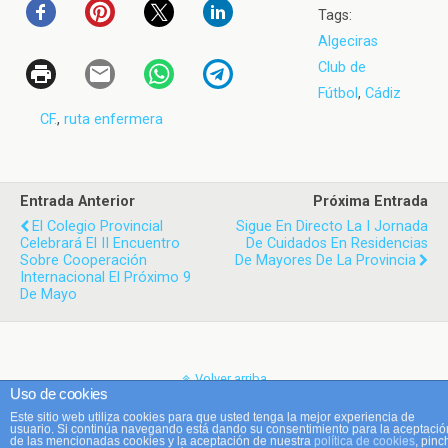
Tags:
Algeciras
Club de
Fútbol
,
Cádiz
CF.
,
ruta enfermera
Entrada Anterior
Próxima Entrada
El Colegio Provincial
Sigue En Directo La I Jornada
Celebrará El II Encuentro
De Cuidados En Residencias
Sobre Cooperación
De Mayores De La Provincia
Internacional El Próximo 9
De Mayo
Volver arriba
Uso de cookies
Este sitio web utiliza cookies para que usted tenga la mejor experiencia de
Móvil
Escritorio
usuario. Si continúa navegando está dando su consentimiento para la aceptació
de las mencionadas cookies y la aceptación de nuestra
política de cookies
, pinc