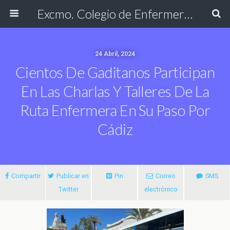
Excmo. Colegio de Enfermería de Cádiz
24 Abril, 2024
Cientos De Gaditanos Participan
En Las Charlas Y Talleres De La
Ruta Enfermera En Su Paso Por
Cádiz
Compartir
Publicar en
Pin
Correo
SMS
Twitter
electrónico