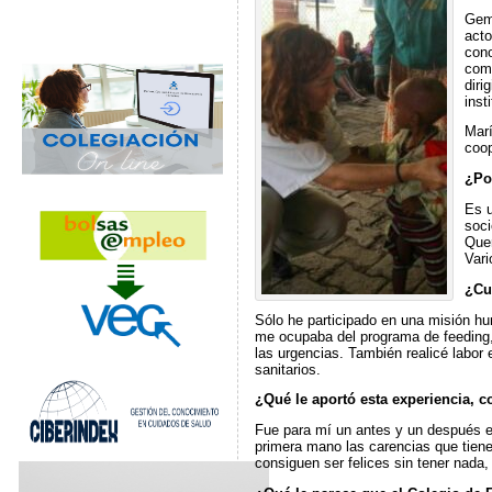
Gema
acto
cono
como
diri
inst
Marí
coop
¿Po
Es u
soci
Quer
Vari
¿Cu
Sólo he participado en una misión hu
me ocupaba del programa de feeding,
las urgencias. También realicé labor 
sanitarios.
¿Qué le aportó esta experiencia, 
Fue para mí un antes y un después en
primera mano las carencias que tiene
consiguen ser felices sin tener nada