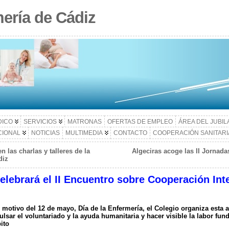
ería de Cádiz
DICO
SERVICIOS
MATRONAS
OFERTAS DE EMPLEO
ÁREA DEL JUBI
CIONAL
NOTICIAS
MULTIMEDIA
CONTACTO
COOPERACIÓN SANITARI
n las charlas y talleres de la
Algeciras acoge las II Jornad
diz
celebrará el II Encuentro sobre Cooperación Int
motivo del 12 de mayo, Día de la Enfermería, el Colegio organiza esta a
lsar el voluntariado y la ayuda humanitaria y hacer visible la labor fun
ito