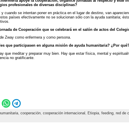
Enfermería apoye la cooperación, organice jornadas al respecto y esté i
gios profesionales de diversas disciplinas?
 cuando se intentan poner en práctica en el lugar de destino, van aparecie
os países efectivamente no se solucionan sólo con la ayuda sanitaria; ésta
tivos.
 Jornada de Cooperación que se celebrará en el salón de actos del Coleg
n de Zway como enfermera y como persona.
les que participasen en alguna misión de ayuda humanitaria? ¿Por qué
ay que meditar y preparar muy bien. Hay que estar física, mental y espiritual
ncia no gratificante.
humanitaria
,
cooperación
,
cooperación internacional
,
Etiopia
,
feeding
,
red de 