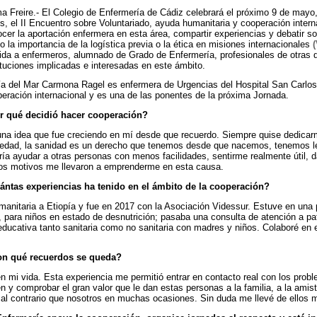
 Freire.- El Colegio de Enfermería de Cádiz celebrará el próximo 9 de mayo,
s, el II Encuentro sobre Voluntariado, ayuda humanitaria y cooperación interna
cer la aportación enfermera en esta área, compartir experiencias y debatir 
 la importancia de la logística previa o la ética en misiones internacionales
gida a enfermeros, alumnado de Grado de Enfermería, profesionales de otras 
ituciones implicadas e interesadas en este ámbito.
a del Mar Carmona Ragel es enfermera de Urgencias del Hospital San Carlos, 
eración internacional y es una de las ponentes de la próxima Jornada.
r qué decidió hacer cooperación?
na idea que fue creciendo en mí desde que recuerdo. Siempre quise dedicarm
edad, la sanidad es un derecho que tenemos desde que nacemos, tenemos ley
ía ayudar a otras personas con menos facilidades, sentirme realmente útil, da
os motivos me llevaron a emprenderme en esta causa.
ántas experiencias ha tenido en el ámbito de la cooperación?
manitaria a Etiopía y fue en 2017 con la Asociación Videssur. Estuve en una 
 para niños en estado de desnutrición; pasaba una consulta de atención a pa
educativa tanto sanitaria como no sanitaria con madres y niños. Colaboré en e
con qué recuerdos se queda?
 mi vida. Esta experiencia me permitió entrar en contacto real con los prob
n y comprobar el gran valor que le dan estas personas a la familia, a la am
, al contrario que nosotros en muchas ocasiones. Sin duda me llevé de ellos m