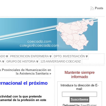
Posts
LADO
PRESCRICION ENFERMERA
DPTO. INVESTIGACIÓN
A
GRUPO DE HISTORIA
125 ANIVERSARIO COECADIZ
as Provinciales de Humanización en
Mantente siempre
la Asistencia Sanitaria
»
informado
ernacional el próximo
Introduce tu dirección de E-
mail:
ctividad con la que pretende
damental de la profesión en este
Delivered by
FeedBurner