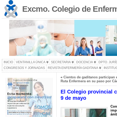
Excmo. Colegio de Enferm
INICIO
VENTANILLA ÚNICA
SECRETARIA
DOCENCIA
DPTO. JURÍ
CONGRESOS Y JORNADAS
REVISTA ENFERMERÍA GADITANA
INSTITU
«
Cientos de gaditanos participan e
Ruta Enfermera en su paso por Cá
El Colegio provincial 
9 de mayo
Con 
impu
ámb