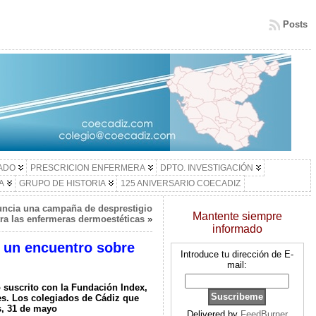
Posts
LADO
PRESCRICION ENFERMERA
DPTO. INVESTIGACIÓN
A
GRUPO DE HISTORIA
125 ANIVERSARIO COECADIZ
uncia una campaña de desprestigio
Mantente siempre
ra las enfermeras dermoestéticas
»
informado
, un encuentro sobre
Introduce tu dirección de E-
mail:
 suscrito con la Fundación Index,
les. Los colegiados de Cádiz que
s, 31 de mayo
Delivered by
FeedBurner