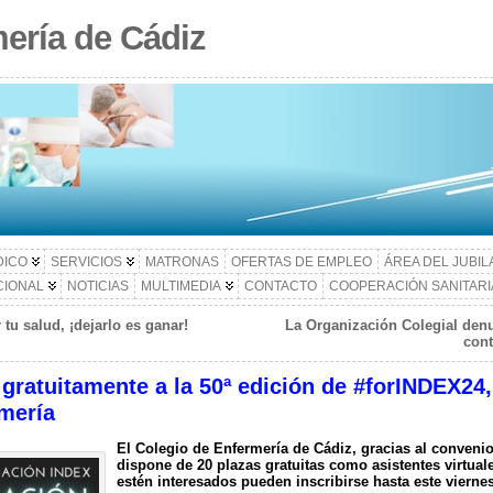
ería de Cádiz
DICO
SERVICIOS
MATRONAS
OFERTAS DE EMPLEO
ÁREA DEL JUBI
CIONAL
NOTICIAS
MULTIMEDIA
CONTACTO
COOPERACIÓN SANITARI
 tu salud, ¡dejarlo es ganar!
La Organización Colegial den
cont
r gratuitamente a la 50ª edición de #forINDEX24
rmería
El Colegio de Enfermería de Cádiz, gracias al convenio
dispone de 20 plazas gratuitas como asistentes virtua
estén interesados pueden inscribirse hasta este vierne