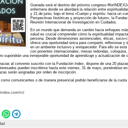
Granada será el destino del próximo congreso #forINDEX24
enfermera donde se abordará la relación entre espiritualid
y 21 de junio, bajo el lema «Cuerpo y espíritu: hacia un cu
Perspectivas históricas y proyección de futuro», la Fundac
Reunión Internacional de Investigación en Cuidados.
En un mundo que demanda un cambio hacia enfoques más s
salud es crucial comprender cómo la espiritualidad impacta
persona. Desde dimensiones asistenciales, éticas, socio-cu
ofrece una oportunidad única para compartir, reflexionar y 
en un ambiente inclusivo y enriquecedor. Para ello se est
con ponentes internacionales, mesas redondas, coloquios,
 supondrán una inmejorable oportunidad de aprendizaje y actualización de 
racias al convenio suscrito con la Fundación Index, dispone de una 20 plazas
teresados pueden inscribirse hasta este viernes, 31 de mayo, poniéndose en 
zas serán asignadas por orden de inscripción.
r como comunicantes o de manera presencial podrán beneficiarse de la cuot
nindex.com/rc/
dad