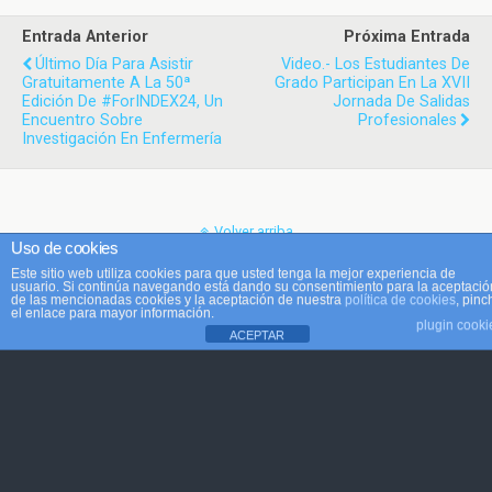
Entrada Anterior
Próxima Entrada
Último Día Para Asistir
Video.- Los Estudiantes De
Gratuitamente A La 50ª
Grado Participan En La XVII
Edición De #forINDEX24, Un
Jornada De Salidas
Encuentro Sobre
Profesionales
Investigación En Enfermería
Volver arriba
Uso de cookies
Este sitio web utiliza cookies para que usted tenga la mejor experiencia de
Móvil
Escritorio
usuario. Si continúa navegando está dando su consentimiento para la aceptació
de las mencionadas cookies y la aceptación de nuestra
política de cookies
, pinc
el enlace para mayor información.
plugin cooki
ACEPTAR