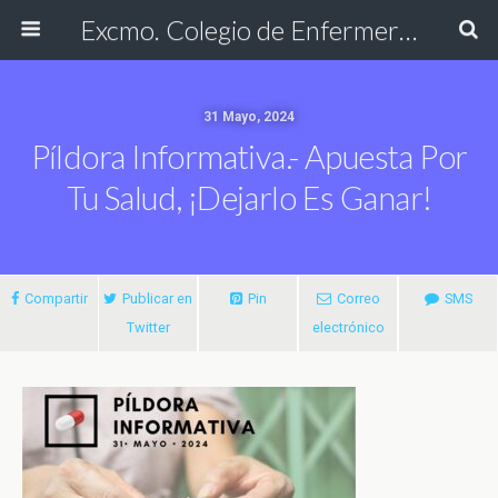
Excmo. Colegio de Enfermería de Cádiz
31 Mayo, 2024
Píldora Informativa.- Apuesta Por
Tu Salud, ¡dejarlo Es Ganar!
Compartir
Publicar en
Pin
Correo
SMS
Twitter
electrónico