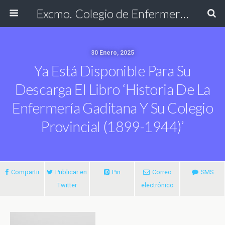
Excmo. Colegio de Enfermería de Cádiz
30 Enero, 2025
Ya Está Disponible Para Su
Descarga El Libro ‘Historia De La
Enfermería Gaditana Y Su Colegio
Provincial (1899-1944)’
Compartir
Publicar en
Pin
Correo
SMS
Twitter
electrónico