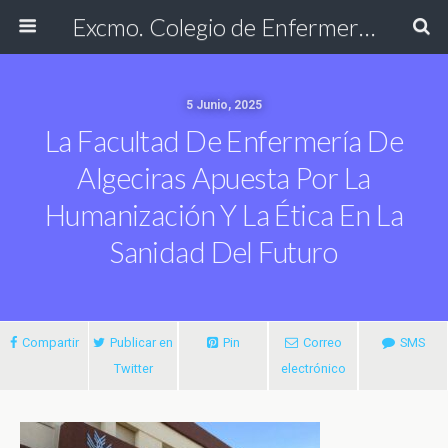
Excmo. Colegio de Enfermería de Cádiz
5 Junio, 2025
La Facultad De Enfermería De
Algeciras Apuesta Por La
Humanización Y La Ética En La
Sanidad Del Futuro
Compartir
Publicar en
Pin
Correo
SMS
Twitter
electrónico