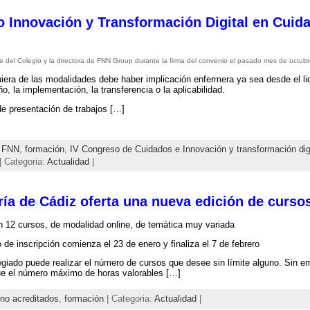
mio Innovación y Transformación Digital en Cui
te del Colegio y la directora de FNN Group durante la firma del convenio el pasado mes de octubr
iera de las modalidades debe haber implicación enfermera ya sea desde el lide
, la implementación, la transferencia o la aplicabilidad.
de presentación de trabajos […]
 FNN
,
formación
,
IV Congreso de Cuidados e Innovación y transformación digi
| Categoria:
Actualidad
|
ría de Cádiz oferta una nueva edición de curso
n 12 cursos, de modalidad online, de temática muy variada
o de inscripción comienza el 23 de enero y finaliza el 7 de febrero
giado puede realizar el número de cursos que desee sin límite alguno. Sin e
e el número máximo de horas valorables […]
no acreditados
,
formación
| Categoria:
Actualidad
|