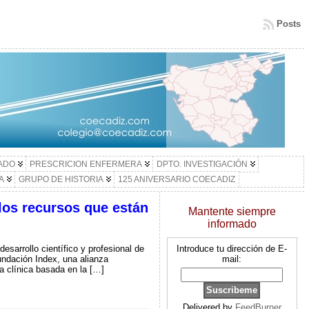
Posts
LADO
PRESCRICION ENFERMERA
DPTO. INVESTIGACIÓN
A
GRUPO DE HISTORIA
125 ANIVERSARIO COECADIZ
 los recursos que están
Mantente siempre
informado
sarrollo científico y profesional de
Introduce tu dirección de E-
ndación Index, una alianza
mail:
ca clínica basada en la […]
Delivered by
FeedBurner