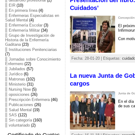
Presentación del libro
desarrollo profesional
(2)
EIR
(10)
Cuidados’
En primera línea
(4)
Enfermeras Especialistas en
Concepción M
Salud Mental
(4)
Enfermería Escolar
(3)
El próxim
Enfermería Militar
(34)
Infirmoru
Grupo de Investigación de
Con motiv
Historia de la Enfermería
Gaditana
(23)
Instituciones Penitenciarias
(7)
Fecha: 28-01-20 | Etiquetas:
cuidad
Jornadas sobre Conocimiento
Enfermero
(22)
Jubilados
(57)
Jurídico
(6)
La nueva Junta de Gob
Matronas
(102)
cargos
Ministerio
(31)
Nursing Now
(5)
Junta de Go
oposiciones
(26)
Prescripción Enfermera
(46)
En el día
Publicaciones
(26)
de sus ca
Salud Mental
(19)
SAS
(122)
Sin categoría
(160)
voluntariado
(2)