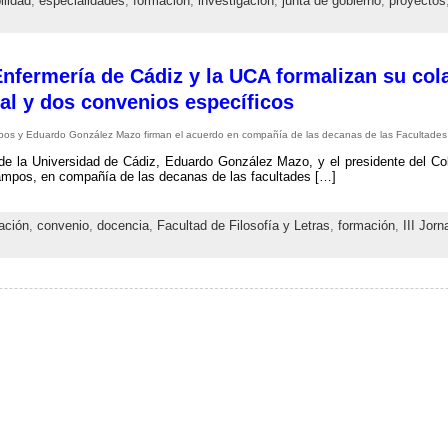
ilidad
,
especialidades
,
formación
,
investigación
,
junta de gobierno
,
proyectos
Enfermería de Cádiz y la UCA formalizan su col
al y dos convenios específicos
os y Eduardo González Mazo firman el acuerdo en compañía de las decanas de las Facultades d
 de la Universidad de Cádiz, Eduardo González Mazo, y el presidente del Col
mpos, en compañía de las decanas de las facultades […]
ación
,
convenio
,
docencia
,
Facultad de Filosofía y Letras
,
formación
,
III Jor