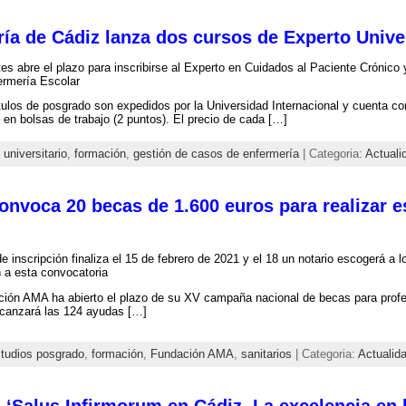
ía de Cádiz lanza dos cursos de Experto Univer
es abre el plazo para inscribirse al Experto en Cuidados al Paciente Crónic
ermería Escolar
ulos de posgrado son expedidos por la Universidad Internacional y cuenta co
 en bolsas de trabajo (2 puntos). El precio de cada […]
 universitario
,
formación
,
gestión de casos de enfermería
| Categoria:
Actuali
onvoca 20 becas de 1.600 euros para realizar 
de inscripción finaliza el 15 de febrero de 2021 y el 18 un notario escogerá a 
 a esta convocatoria
ión AMA ha abierto el plazo de su XV campaña nacional de becas para profes
lcanzará las 124 ayudas […]
tudios posgrado
,
formación
,
Fundación AMA
,
sanitarios
| Categoria:
Actualid