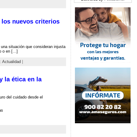
los nuevos criterios
 una situación que consideran injusta
o o en […]
a:
Actualidad
|
 la ética en la
uro del cuidado desde el
as