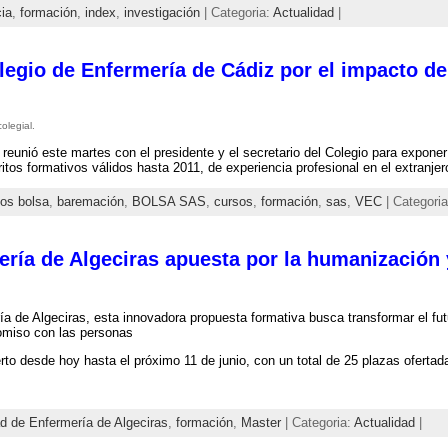
ia
,
formación
,
index
,
investigación
| Categoria:
Actualidad
|
egio de Enfermería de Cádiz por el impacto de 
olegial.
reunió este martes con el presidente y el secretario del Colegio para exponer
tos formativos válidos hasta 2011, de experiencia profesional en el extranjer
os bolsa
,
baremación
,
BOLSA SAS
,
cursos
,
formación
,
sas
,
VEC
| Categori
ría de Algeciras apuesta por la humanización y
a de Algeciras, esta innovadora propuesta formativa busca transformar el fut
omiso con las personas
erto desde hoy hasta el próximo 11 de junio, con un total de 25 plazas ofertad
d de Enfermería de Algeciras
,
formación
,
Master
| Categoria:
Actualidad
|