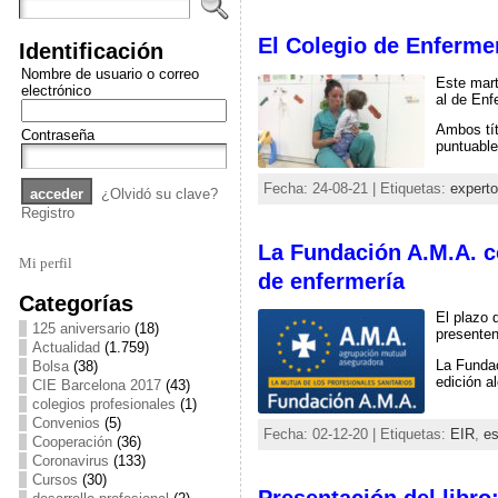
El Colegio de Enfermer
Identificación
Nombre de usuario o correo
Este mart
electrónico
al de Enf
Ambos tít
Contraseña
puntuable
Fecha: 24-08-21 | Etiquetas:
experto
¿Olvidó su clave?
Registro
La Fundación A.M.A. c
Mi perfil
de enfermería
Categorías
El plazo 
125 aniversario
(18)
presenten
Actualidad
(1.759)
La Fundac
Bolsa
(38)
edición a
CIE Barcelona 2017
(43)
colegios profesionales
(1)
Convenios
(5)
Fecha: 02-12-20 | Etiquetas:
EIR
,
es
Cooperación
(36)
Coronavirus
(133)
Cursos
(30)