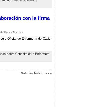
,
salud
,
toma de posesión
|
aboración con la firma
e Cádiz y Algeciras.
egio Oficial de Enfermería de Cádiz,
nadas sobre Conocimiento Enfermero
,
Noticias Anteriores »