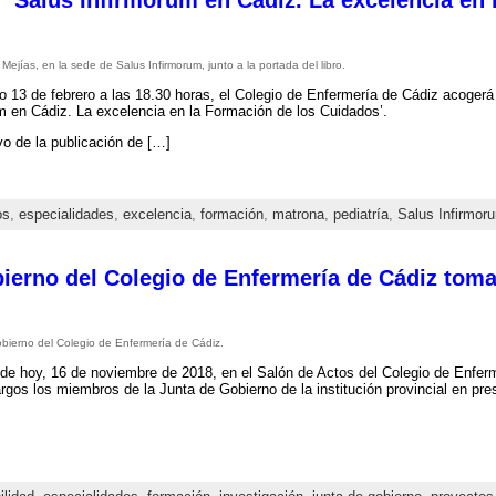
: ‘Salus Infirmorum en Cádiz. La excelencia en
ejías, en la sede de Salus Infirmorum, junto a la portada del libro.
o 13 de febrero a las 18.30 horas, el Colegio de Enfermería de Cádiz acogerá 
m en Cádiz. La excelencia en la Formación de los Cuidados’.
o de la publicación de […]
os
,
especialidades
,
excelencia
,
formación
,
matrona
,
pediatría
,
Salus Infirmor
ierno del Colegio de Enfermería de Cádiz tom
bierno del Colegio de Enfermería de Cádiz.
 de hoy, 16 de noviembre de 2018, en el Salón de Actos del Colegio de Enfe
rgos los miembros de la Junta de Gobierno de la institución provincial en pre