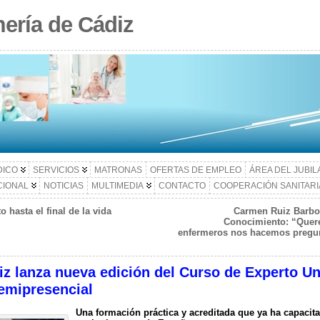
ería de Cádiz
DICO
SERVICIOS
MATRONAS
OFERTAS DE EMPLEO
ÁREA DEL JUBI
CIONAL
NOTICIAS
MULTIMEDIA
CONTACTO
COOPERACIÓN SANITARI
 hasta el final de la vida
Carmen Ruiz Barbo
Conocimiento: “Quere
enfermeros nos hacemos pregunt
z lanza nueva edición del Curso de Experto Uni
emipresencial
Una formación práctica y acreditada que ya ha capacit