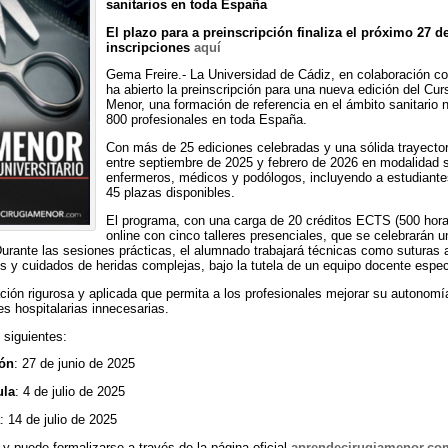
sanitarios en toda España
El plazo para a preinscripción finaliza el próximo 27 d
inscripciones
aquí
Gema Freire.- La Universidad de Cádiz, en colaboración co
ha abierto la preinscripción para una nueva edición del Cur
Menor, una formación de referencia en el ámbito sanitario
800 profesionales en toda España.
Con más de 25 ediciones celebradas y una sólida trayectori
entre septiembre de 2025 y febrero de 2026 en modalidad s
enfermeros, médicos y podólogos, incluyendo a estudiante
45 plazas disponibles.
El programa, con una carga de 20 créditos ECTS (500 hora
online con cinco talleres presenciales, que se celebrarán 
urante las sesiones prácticas, el alumnado trabajará técnicas como suturas av
y cuidados de heridas complejas, bajo la tutela de un equipo docente espec
ción rigurosa y aplicada que permita a los profesionales mejorar su autonomía
es hospitalarias innecesarias.
 siguientes:
ión
: 27 de junio de 2025
ula
: 4 de julio de 2025
: 14 de julio de 2025
y puede formalizarse a través de la página oficial
aprendecirugiamenor.co