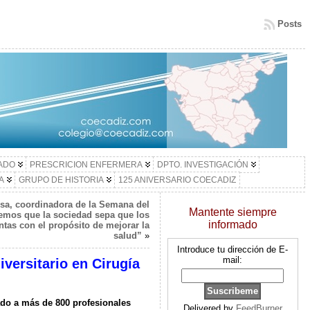
Posts
LADO
PRESCRICION ENFERMERA
DPTO. INVESTIGACIÓN
A
GRUPO DE HISTORIA
125 ANIVERSARIO COECADIZ
sa, coordinadora de la Semana del
Mantente siempre
mos que la sociedad sepa que los
informado
as con el propósito de mejorar la
salud”
»
Introduce tu dirección de E-
mail:
versitario en Cirugía
ado a más de 800 profesionales
Delivered by
FeedBurner