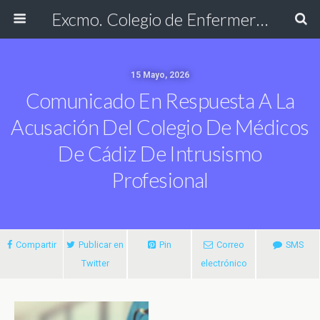
Excmo. Colegio de Enfermería de Cádiz
15 Mayo, 2026
Comunicado En Respuesta A La
Acusación Del Colegio De Médicos
De Cádiz De Intrusismo
Profesional
Compartir
Publicar en
Pin
Correo
SMS
Twitter
electrónico