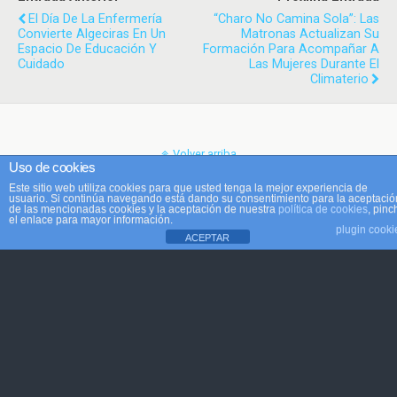
El Día De La Enfermería
“Charo No Camina Sola”: Las
Convierte Algeciras En Un
Matronas Actualizan Su
Espacio De Educación Y
Formación Para Acompañar A
Cuidado
Las Mujeres Durante El
Climaterio
Volver arriba
Uso de cookies
Este sitio web utiliza cookies para que usted tenga la mejor experiencia de
Móvil
Escritorio
usuario. Si continúa navegando está dando su consentimiento para la aceptació
de las mencionadas cookies y la aceptación de nuestra
política de cookies
, pinc
el enlace para mayor información.
plugin cooki
ACEPTAR