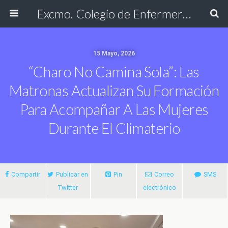
Excmo. Colegio de Enfermería de Cádiz
15 Mayo, 2026
“Charo No Camina Sola”: Las
Matronas Actualizan Su Formación
Para Acompañar A Las Mujeres
Durante El Climaterio
Compartir
Publicar en
Pin
Correo
SMS
Twitter
electrónico