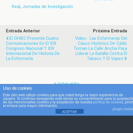
Real
,
Jornadas de Investigación
Entrada Anterior
Próxima Entrada
El GHIEC Presenta Cuatro
Video.- Las Enfermeras Del
Comunicaciones En El XIX
Casco Histórico De Cádiz
Congreso Nacional Y XIV
Toman La Calle Ancha Para
Internacional De Historia De
Liderar La Batalla Contra El
La Enfermería
Tabaco Y El Vapeo
Volver arriba
Uso de cookies
Este sitio web utiliza cookies para que usted tenga la mejor experiencia de
Móvil
Escritorio
usuario. Si continúa navegando está dando su consentimiento para la aceptació
de las mencionadas cookies y la aceptación de nuestra
política de cookies
, pinc
el enlace para mayor información.
plugin cooki
ACEPTAR