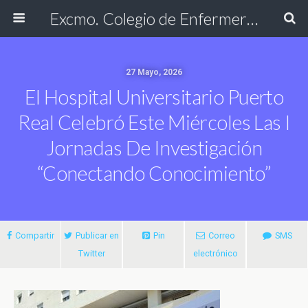
Excmo. Colegio de Enfermería de Cádiz
27 Mayo, 2026
El Hospital Universitario Puerto
Real Celebró Este Miércoles Las I
Jornadas De Investigación
“Conectando Conocimiento”
Compartir
Publicar en
Pin
Correo
SMS
Twitter
electrónico