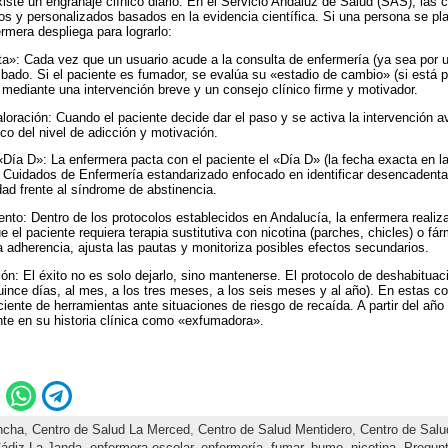
iste un engranaje clínico diario. En el Servicio Andaluz de Salud (SAS), las 
os y personalizados basados en la evidencia científica. Si una persona se pla
rmera despliega para lograrlo:
ta»: Cada vez que un usuario acude a la consulta de enfermería (ya sea por u
cribado. Si el paciente es fumador, se evalúa su «estadio de cambio» (si está p
) mediante una intervención breve y un consejo clínico firme y motivador.
oración: Cuando el paciente decide dar el paso y se activa la intervención ava
ico del nivel de adicción y motivación.
Día D»: La enfermera pacta con el paciente el «Día D» (la fecha exacta en la q
de Cuidados de Enfermería estandarizado enfocado en identificar desencadentae
dad frente al síndrome de abstinencia.
nto: Dentro de los protocolos establecidos en Andalucía, la enfermera realiza
el paciente requiera terapia sustitutiva con nicotina (parches, chicles) o fá
a adherencia, ajusta las pautas y monitoriza posibles efectos secundarios.
ón: El éxito no es solo dejarlo, sino mantenerse. El protocolo de deshabitua
uince días, al mes, a los tres meses, a los seis meses y al año). En estas co
aciente de herramientas ante situaciones de riesgo de recaída. A partir del año
te en su historia clínica como «exfumadora».
ncha
,
Centro de Salud La Merced
,
Centro de Salud Mentidero
,
Centro de Salud
Cádiz-La Janda
,
enfermera escolar
,
enfermería
,
fumar
,
humo
,
nicotina
,
Pregunt