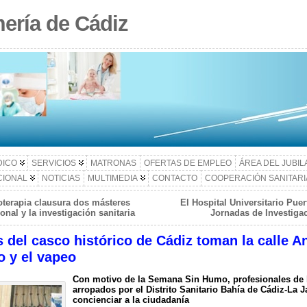
ería de Cádiz
DICO
SERVICIOS
MATRONAS
OFERTAS DE EMPLEO
ÁREA DEL JUBI
CIONAL
NOTICIAS
MULTIMEDIA
CONTACTO
COOPERACIÓN SANITARI
oterapia clausura dos másteres
El Hospital Universitario Puer
onal y la investigación sanitaria
Jornadas de Investig
 del casco histórico de Cádiz toman la calle An
o y el vapeo
Con motivo de la Semana Sin Humo, profesionales de l
arropados por el Distrito Sanitario Bahía de Cádiz-La Ja
concienciar a la ciudadanía