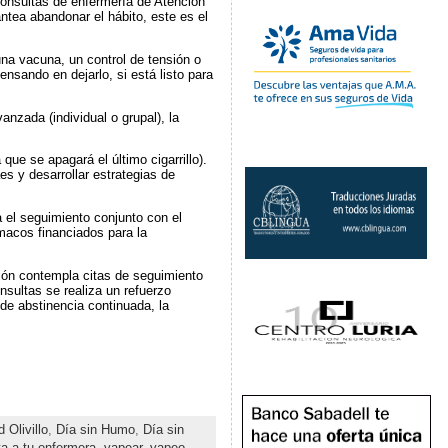
consultas de enfermería de Atención
ntea abandonar el hábito, este es el
na vacuna, un control de tensión o
ensando en dejarlo, si está listo para
nzada (individual o grupal), la
ue se apagará el último cigarrillo).
s y desarrollar estrategias de
 el seguimiento conjunto con el
rmacos financiados para la
ción contempla citas de seguimiento
nsultas se realiza un refuerzo
 de abstinencia continuada, la
 Olivillo
,
Día sin Humo
,
Día sin
a a tu enfermera
,
vapear
,
vapeo
,