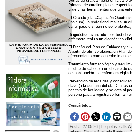
Detrás de una campaña en la calle ex
Primaria desarrollan planes específic
viaje y las herramientas que una enfe
El Cribado y la «Captación Oportunis
una cura), la profesional realiza un 
dar el paso o si aún no se lo plantea
Diagnóstico avanzado. Los test de val
enfermera realiza un diagnóstico clín
El Diseño del Plan de Cuidados y el «
A partir de ahí, se elabora un Plan 
afrontamiento para controlar la ansie
Tratamiento farmacológico y seguimie
médico de cabecera en el caso de que 
deshabituación. La enfermera vigila l
Prevención de recaídas y consolidaci
clave (a la semana del día D, a los q
positivo de los logros y se dota al p
persona pasa a registrarse formalmen
Compártelo …
Fecha: 27-05-26 | Etiquetas:
calle A
tabaco
,
Distrito Sanitario Bahía de 