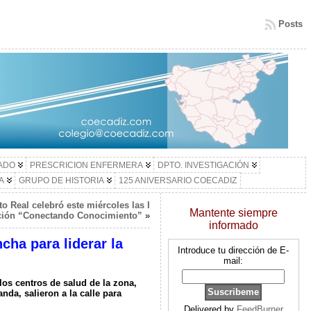
Posts
LADO
PRESCRICION ENFERMERA
DPTO. INVESTIGACIÓN
A
GRUPO DE HISTORIA
125 ANIVERSARIO COECADIZ
to Real celebró este miércoles las I
Mantente siempre
ación “Conectando Conocimiento”
»
informado
cha para liderar la
Introduce tu dirección de E-
mail:
os centros de salud de la zona,
nda, salieron a la calle para
Delivered by
FeedBurner