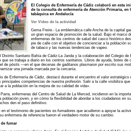
El Colegio de Enfermería de Cádiz colaboró en esta inic
de la consulta de enfermería de Atención Primaria, en
tabáquica en Andalucía
Ver Video de la actividad
Gema Freire.- La emblemática calle Ancha de la capital ga
un gran espacio de promoción de la salud. Bajo el marco 
enfermeras de los centros de salud del casco histórico desa
pie de calle con el objetivo de concienciar a la población 
de tabaco y las nuevas tendencias de vapeo.
l Distrito Sanitario Bahía de Cádiz-La Janda y la colaboración del Colegio d
lo que se trabaja a diario en los centros sanitarios. Libros de ayuda, botes de
nel de pósits —en el que decenas de gaditanos plasmaron por escrito sus mo
inamizar una jornada marcada por la cercanía.
io de Enfermería de Cádiz, destacó durante el encuentro el valor estratégico 
 principales competencias de nuestra profesión. Salir a la calle visibiliza q
ar a la población en la mejora de su calidad de vida».
 Parra, enfermeras del Centro de Salud de La Merced, incidieron en la import
a población joven, y en cómo la flexibilidad de abordar a los ciudadanos en su
chos den el paso definitivo.
ejó en el testimonio de pacientes ex-fumadores que acudieron a apoyar la acti
 su enfermera de referencia fueron el verdadero motor de su cambio.
r de fumar