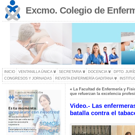
Excmo. Colegio de Enferm
INICIO
VENTANILLA ÚNICA
SECRETARIA
DOCENCIA
DPTO. JURÍ
CONGRESOS Y JORNADAS
REVISTA ENFERMERÍA GADITANA
INSTITU
«
La Facultad de Enfermería y Fisi
que refuerzan la excelencia profesi
Video.- Las enfermeras
batalla contra el tabac