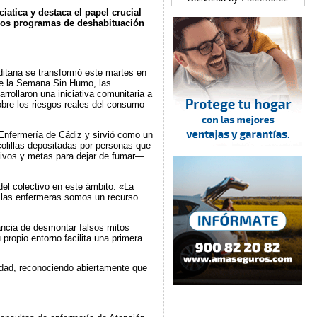
iatica y destaca el papel crucial
 los programas de deshabituación
ditana se transformó este martes en
de la Semana Sin Humo, las
rrollaron una iniciativa comunitaria a
sobre los riesgos reales del consumo
e Enfermería de Cádiz y sirvió como un
 colillas depositadas por personas que
tivos y metas para dejar de fumar—
del colectivo en este ámbito: «La
ue las enfermeras somos un recurso
ancia de desmontar falsos mitos
 propio entorno facilita una primera
vidad, reconociendo abiertamente que