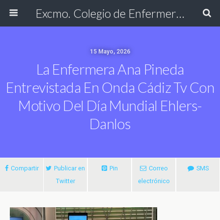
Excmo. Colegio de Enfermería de Cádiz
15 Mayo, 2026
La Enfermera Ana Pineda
Entrevistada En Onda Cádiz Tv Con
Motivo Del Día Mundial Ehlers-
Danlos
Compartir
Publicar en
Pin
Correo
SMS
Twitter
electrónico