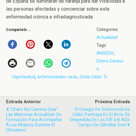
de España se iluminarán de naranja para dar visibilidad a
las personas afectadas y concienciar sobre esta
enfermedad crónica e infradiagnosticada.
Categories:
Compártelo …
Actualidad
Tags:
ANSEDH
,
Ehlers-Danlos
e
Hiperlaxitud
,
enfermedades raras
,
Onda Cádiz Tv
Entrada Anterior
Próxima Entrada
“Charo No Camina Sola”:
El Colegio De Enfermería De
Las Matronas Actualizan Su
Cádiz Participa En El Acto De
Formación Para Acompañar
Despedida De Los EIR Del AGS
A Las Mujeres Durante El
Campo De Gibraltar Este
Climaterio