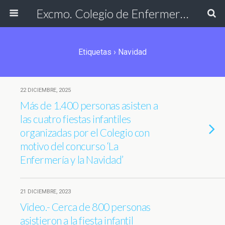
Excmo. Colegio de Enfermería de Cádiz
Etiquetas › Navidad
22 DICIEMBRE, 2025
Más de 1.400 personas asisten a
las cuatro fiestas infantiles
organizadas por el Colegio con
motivo del concurso ‘La
Enfermería y la Navidad’
21 DICIEMBRE, 2023
Video.- Cerca de 800 personas
asistieron a la fiesta infantil