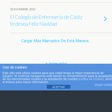
20 DICIEMBRE, 2022
El Colegio de Enfermería de Cádiz
te desea Feliz Navidad
Cargar Más Marcados De Esta Manera…
Volver arriba
Uso de cookies
Este sitio web utiliza cookies para que usted tenga la mejor experiencia de
Móvil
Escritorio
usuario. Si continúa navegando está dando su consentimiento para la aceptació
de las mencionadas cookies y la aceptación de nuestra
política de cookies
, pinc
el enlace para mayor información.
plugin cooki
ACEPTAR