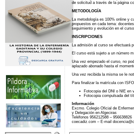
de solicitud a través de la página c
METODOLOGÍA
La metodología es 100% online y cu
propuestos en cada tema: docentes 
seguimiento y evolución en el curso
INSCRIPCIONES
La admisión al curso se efectuará p
El curso está sujeto a un número m
Una vez empezado el curso, no podrá
aplazado abonado hasta el moment
Una vez recibida la misma se le noti
Para finalizar la matrícula con ISF
Fotocopia del DNI o NIE en v
Fotocopia compulsada del tít
Información
Excmo. Colegio Oficial de Enfermer
y Delegación en Algeciras
Teléfonos 956212588 – 956638826
coecadiz.com – E-mail docencia@