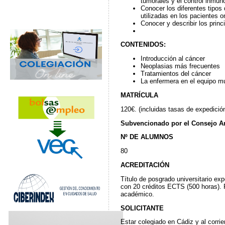
tumorales y el control inmun
Conocer los diferentes tipos
utilizadas en los pacientes 
Conocer y describir los prin
CONTENIDOS:
Introducción al cáncer
Neoplasias más frecuentes
Tratamientos del cáncer
La enfermera en el equipo mul
MATRÍCULA
120€. (incluidas tasas de expedición
Subvencionado por el Consejo An
Nº
DE ALUMNOS
80
ACREDITACIÓN
Título de posgrado universitario exp
con 20 créditos ECTS (500 horas). P
académico.
SOLICITANTE
Estar colegiado en Cádiz y al corrie