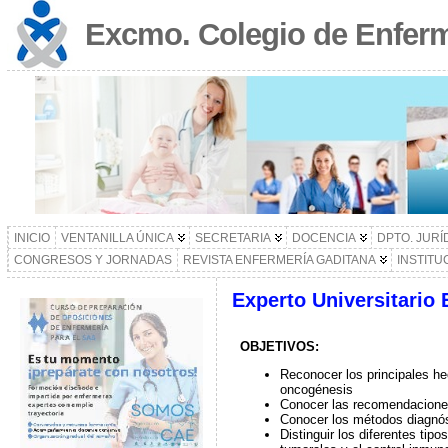
Excmo. Colegio de Enferm
INICIO
VENTANILLA ÚNICA
SECRETARIA
DOCENCIA
DPTO. JURÍ
CONGRESOS Y JORNADAS
REVISTA ENFERMERÍA GADITANA
INSTITU
Experto Universitario
OBJETIVOS:
Reconocer los principales he
oncogénesis
Conocer las recomendaciones
Conocer los métodos diagnós
Distinguir los diferentes ti