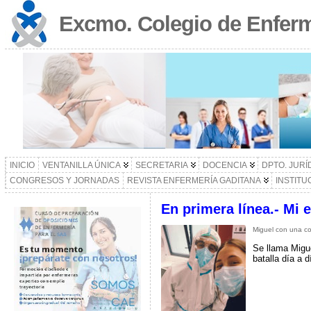
Excmo. Colegio de Enferm
INICIO
VENTANILLA ÚNICA
SECRETARIA
DOCENCIA
DPTO. JURÍ
CONGRESOS Y JORNADAS
REVISTA ENFERMERÍA GADITANA
INSTITU
En primera línea.- Mi 
Miguel con una c
Se llama Migue
batalla día a 